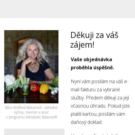
Děkuji za váš
zájem!
Vaše objednávka
proběhla úspěšně.
Nyní vám posílám na váš e-
mail fakturu za vybrané
služby. Předem děkuji za její
včasnou úhradu. Pokud jste
Bára Wolfová Balcarová - poradce
výživy, mentor a kouč
platili kartou, posílám vám
v programu Metabolic Balance®
daňový doklad.