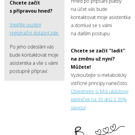
Hned po připsání platby
Chcete začít
na účet vás bude
s přípravou hned?
kontaktovat moje asistentka
Vyplňte osobní
a domluví se s vámi
registrační dotazní zde.
na dalším postupu.
Po jeho odeslání vás
Chcete se začít "ladit"
bude kontaktovat moje
na změnu už nyní?
asistentka a vše s vámi
Můžete!
postupně připraví.
Vyzkoušejte si metabolicky
vstřícné principy nanečisto.
Objednejte si Můj ukázkový
jídelníček na 30 dnů s 30%
slevou!