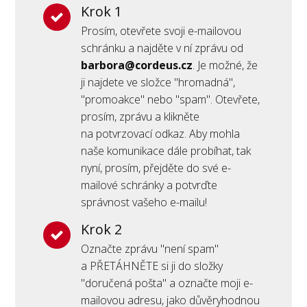
Krok 1
Prosím, otevřete svoji e-mailovou
schránku a najděte v ní zprávu od
barbora@cordeus.cz
. Je možné, že
ji najdete ve složce "hromadná",
"promoakce" nebo "spam". Otevřete,
prosím, zprávu a klikněte
na potvrzovací odkaz. Aby mohla
naše komunikace dále probíhat, tak
nyní, prosím, přejděte do své e-
mailové schránky a potvrďte
správnost vašeho e-mailu!
Krok 2
Označte zprávu "není spam"
a PŘETÁHNĚTE si ji do složky
"doručená pošta" a označte moji e-
mailovou adresu, jako důvěryhodnou