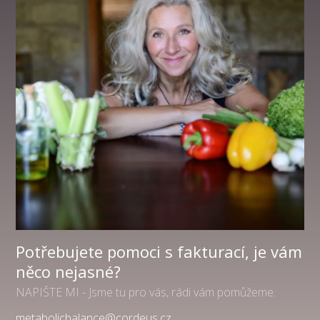
Potřebujete pomoci s fakturací, je vám
něco nejasné?
NAPIŠTE MI - Jsme tu pro vás, rádi vám pomůžeme.
metabolicbalance@cordeus.cz