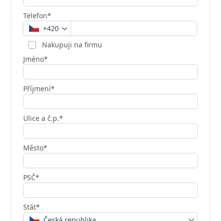
Telefon*
+420
Nakupuji na firmu
Jméno*
Příjmení*
Ulice a č.p.*
Město*
PSČ*
Stát*
Česká republika