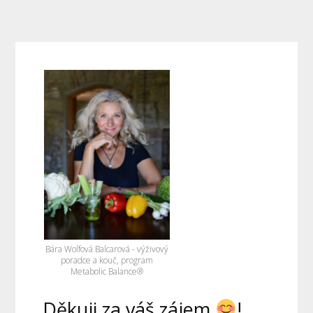
Bára Wolfová Balcarová - výživový
poradce a kouč, program
Metabolic Balance®
Děkuji za váš zájem
!