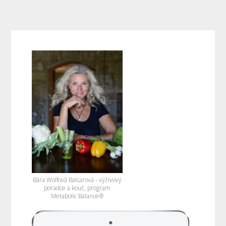
Bára Wolfová Balcarová - výživový
poradce a kouč, program
Metabolic Balance®