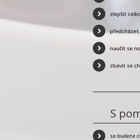
zlepšit celk
předcházet
naučit se no
zbavit se ch
S pom
se budete cí