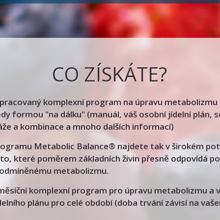
CO ZÍSKÁTE?
zpracovaný komplexní program na úpravu metabolizmu 
tedy formou "na dálku" (manuál, váš osobní jídelní plán,
áže a kombinace a mnoho dalších informací)
rogramu Metabolic Balance® najdete tak v širokém po
to, které poměrem základních živin přesně odpovídá 
podmíněnému metabolizmu.
měsíční komplexní program pro úpravu metabolizmu a 
elního plánu pro celé období (doba trvání závisí na vaše