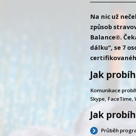
Na nic už neče
způsob stravo
Balance®. Ček
dálku“, se 7 
certifikované
Jak probí
Komunikace probíh
Skype, FaceTime, W
Jak probí
Průběh progra