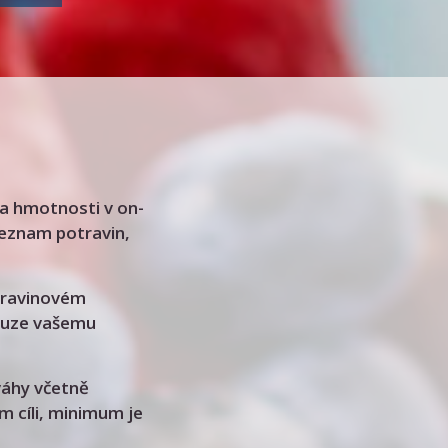
a hmotnosti v on-
 seznam potravin,
travinovém
pouze vašemu
váhy včetně
m cíli, minimum je