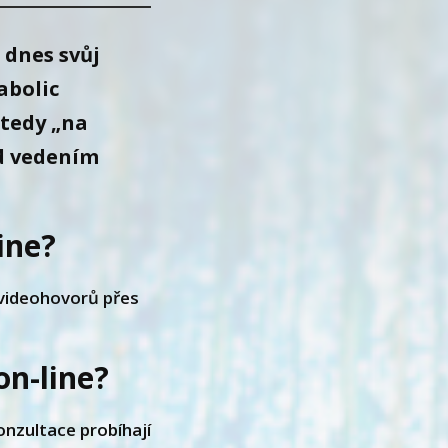
 dnes svůj
abolic
 tedy „na
od vedením
ine?
 videohovorů přes
on-line?
onzultace probíhají