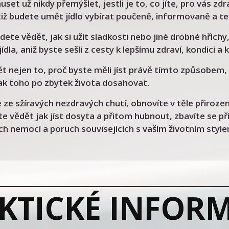
et už nikdy přemýšlet, jestli je to, co jíte, pro vás zdr
otiž budete umět jídlo vybírat poučeně, informovaně a 
ete vědět, jak si užít sladkosti nebo jiné drobné hříchy
ídla, aniž byste sešli z cesty k lepšímu zdraví, kondici a k
t nejen to, proč byste měli jíst právě tímto způsobem,
jak toho po zbytek života dosahovat.
 ze sžíravých nezdravých chutí, obnovíte v těle přiro
te vědět jak jíst dosyta a přitom hubnout, zbavíte se p
h nemocí a poruch souvisejících s vaším životním style
KTICKÉ INFOR