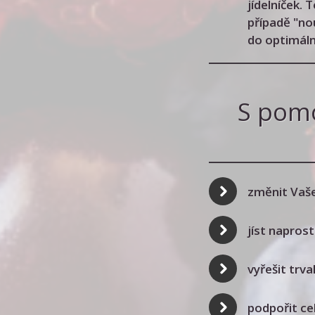
jídelníček. 
případě "no
do optimáln
S pom
změnit Vaše
jíst napros
vyřešit trva
podpořit ce