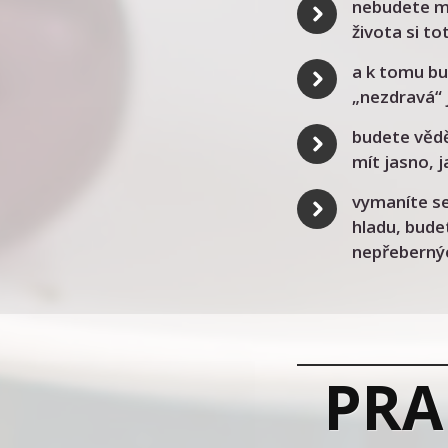
nebudete mus
života si t
a k tomu bud
„nezdravá“ j
budete vědě
mít jasno, 
vymaníte se
hladu, bude
nepřebernýc
PRA