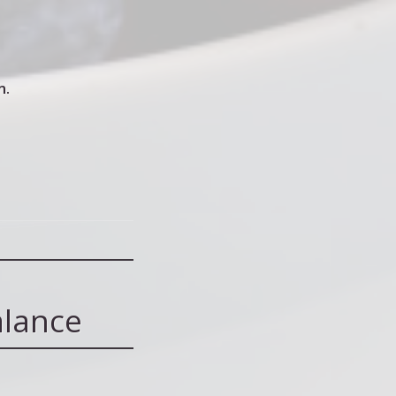
m.
alance