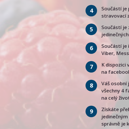
Součástí je
4
stravovací 
Součástí je
5
jedinečných
Součástí je
6
Viber, Mess
K dispozici
7
na faceboo
Váš osobní 
8
všechny 4 f
na celý živo
Získáte pře
9
jedinečným 
správně je 