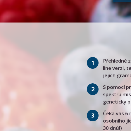
Přehledně 
1
line verzi, 
jejich gram
S pomocí p
2
spektru mís
geneticky 
Čeká vás 6 
3
osobního jíd
30 dnů!)