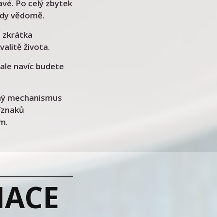
avé. Po celý zbytek
tedy vědomě.
, zkrátka
valitě života.
 ale navíc budete
zený mechanismus
říznaků
m.
MACE