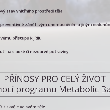
ový stav vnitřního prostředí těla.
 preventivně zánětlivým onemocněním a jiným neduhů
vému přístupu k jídlu.
utí na sladké či nezdarvé potraviny.
PŘÍNOSY PRO CELÝ ŽIVOT
ocí programu Metabolic B
tit skvěle ve svém těle.