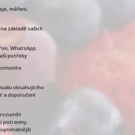
aje, měření,
 na základě vašich
lefon, WhatsApp,
aší potřeby
 komunita
nuálu obsahujícího
at a doporučení
porozumět
í potraviny,
joptimálnější