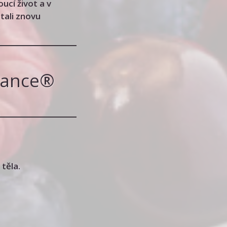
ucí život a v
tali znovu
lance®
těla.