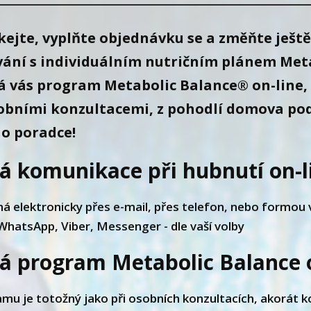
kejte, vyplňte objednávku se a změňte ještě
vání s individuálním nutričním plánem Met
á vás program Metabolic Balance® on-line,
osobními konzultacemi, z pohodlí domova p
ho poradce!
há komunikace při hubnutí on-l
á elektronicky přes e-mail, přes telefon, nebo formou
hatsApp, Viber, Messenger - dle vaší volby
há program Metabolic Balance 
mu je totožný jako při osobních konzultacích, akorát k