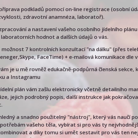
 příprava podkladů pomocí on-line registrace (osobní úd
zvyklosti, zdravotní anamnéza, laboratoř).
 zpracování a nastavení vašeho osobního jídelního plánu
 laboratorních hodnot a dalších údajů o vás.
 i možnost 7 kontrolních konzultací "na dálku" (přes te
eneger,Skype, FaceTime) + e-mailová komunikace dle v
 vám je u mě rovněž edukačně-podpůrná členská sekce,
ku a Instagramu
jídelní plán vám zašlu elektronicky včetně detailního ma
áze, jejich podrobný popis, další instrukce jak pokračov
t.
hledný a snadno použitelný "nástroj", který vás naučí 
potřebám vašeho těla, vybírat si pro vás ty nejvhodnějš
kombinovat a díky tomu si umět sestavit pro vás ten ne