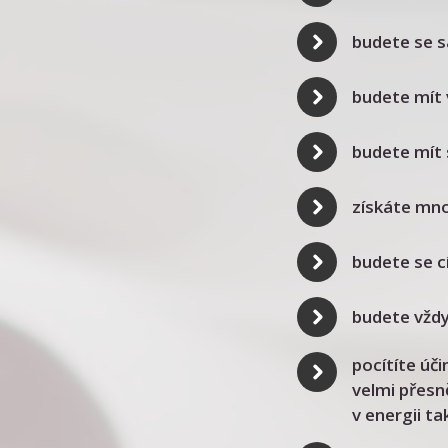
budete se s
budete mít 
budete mít 
získáte mno
budete se cí
budete vždy 
pocítíte úč
velmi přesně
v energii ta