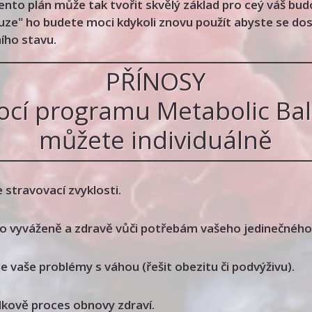
Tento plán může tak tvořit skvělý základ pro ceý váš budo
uze" ho budete moci kdykoli znovu použít abyste se dos
ího stavu.
PŘÍNOSY
ocí programu Metabolic Ba
můžete individuálně
 stravovací zvyklosti.
to vyváženě a zdravě vůči potřebám vašeho jedinečného 
le vaše problémy s váhou (řešit obezitu či podvýživu).
lkově proces obnovy zdraví.