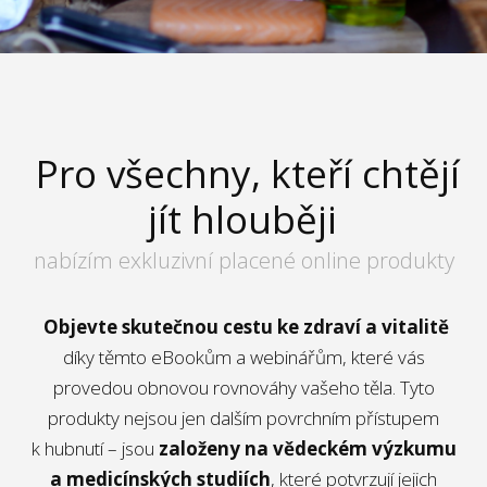
Pro všechny, kteří chtějí
jít hlouběji
nabízím exkluzivní placené online produkty
Objevte skutečnou cestu ke zdraví a vitalitě
díky těmto eBookům a webinářům, které vás
provedou obnovou rovnováhy vašeho těla. Tyto
produkty nejsou jen dalším povrchním přístupem
k hubnutí – jsou
založeny na vědeckém výzkumu
a medicínských studiích
, které potvrzují jejich