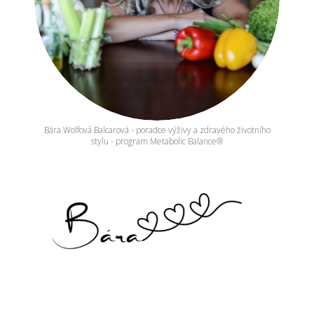
Bára Wolfová Balcarová - poradce výživy a zdravého životního
stylu - program Metabolic Balance®