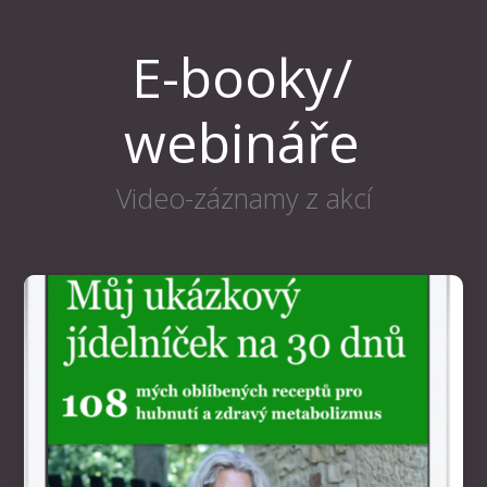
E-booky/
webináře
Video-záznamy z akcí