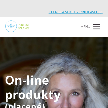
ČLENSKÁ SEKCE - PŘIHLÁSIT SE
MENU
On-line
produkty
(placené)