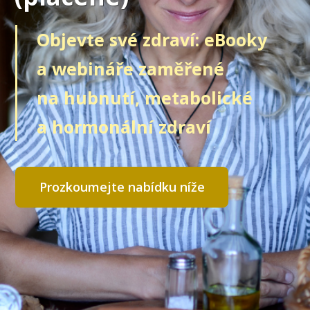
Objevte své zdraví: eBooky
a webináře zaměřené
na hubnutí, metabolické
a hormonální zdraví
Prozkoumejte nabídku níže