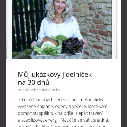
Můj ukázkový jídelníček
na 30 dnů
eBook nebo tištěná kniha
30 dnů lahodných receptů pro metabolicky
vyvážené snídaně, obědy a večeře, které vám
pomohou spálit tuk na břiše, zlepšit trávení
a stabilizovat energii. Naučíte se vařit snadná,
zdravá jídla, která podpoří váš metabolizmus.