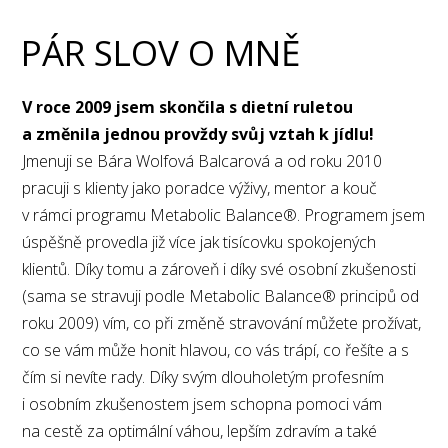
PÁR SLOV O MNĚ
V roce 2009 jsem skončila s dietní ruletou
a změnila jednou provždy svůj vztah k jídlu!
Jmenuji se Bára Wolfová Balcarová a od roku 2010
pracuji s klienty jako poradce výživy, mentor a kouč
v rámci programu Metabolic Balance®. Programem jsem
úspěšně provedla již více jak tisícovku spokojených
klientů. Díky tomu a zároveň i díky své osobní zkušenosti
(sama se stravuji podle Metabolic Balance® principů od
roku 2009) vím, co při změně stravování můžete prožívat,
co se vám může honit hlavou, co vás trápí, co řešíte a s
čím si nevíte rady. Díky svým dlouholetým profesním
i osobním zkušenostem jsem schopna pomoci vám
na cestě za optimální váhou, lepším zdravím a také