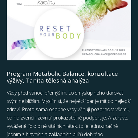
Program Metabolic Balance, konzultace
výživy, Tanita tělesná analýza
Vždy před vánoci přemýšlím, co smysluplného darovat
svým nejbližším. Myslím si, že největší dar je mít co nejlepší
zdraví. Proto sama osobně vždy věnuji pozornost všemu,
co ho zvenčí i zevnitř prokazatelně podporuje. A zdravé,
vyvážené jídlo plné vitálních látek, to je jednoznačně
jedním z hlavních a základních pilířů dobrého