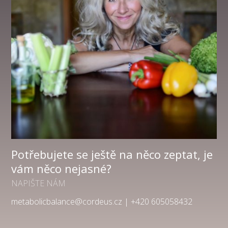
Potřebujete se ještě na něco zeptat, je
vám něco nejasné?
NAPIŠTE NÁM
metabolicbalance@cordeus.cz | +420 605058432