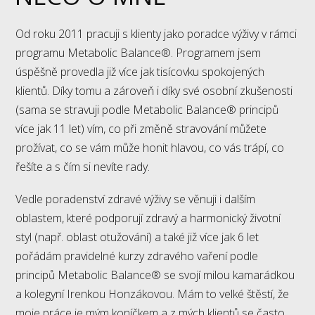
Od roku 2011 pracuji s klienty jako poradce výživy v rámci
programu Metabolic Balance®. Programem jsem
úspěšně provedla již více jak tisícovku spokojených
klientů. Díky tomu a zároveň i díky své osobní zkušenosti
(sama se stravuji podle Metabolic Balance® principů
více jak 11 let) vím, co při změně stravování můžete
prožívat, co se vám může honit hlavou, co vás trápí, co
řešíte a s čím si nevíte rady.
Vedle poradenství zdravé výživy se věnuji i dalším
oblastem, které podporují zdravý a harmonický životní
styl (např. oblast otužování) a také již více jak 6 let
pořádám pravidelné kurzy zdravého vaření podle
principů Metabolic Balance® se svojí milou kamarádkou
a kolegyní Irenkou Honzákovou. Mám to velké štěstí, že
moje práce je mým koníčkem a z mých klientů se často