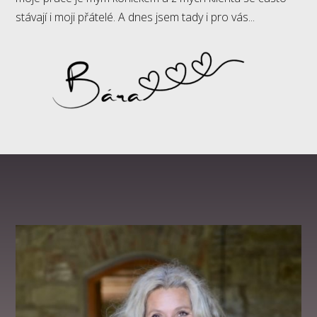
stávají i moji přátelé. A dnes jsem tady i pro vás...