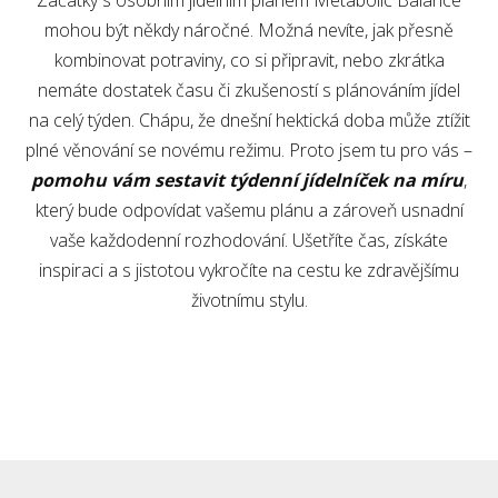
Začátky s osobním jídelním plánem Metabolic Balance
mohou být někdy náročné. Možná nevíte, jak přesně
kombinovat potraviny, co si připravit, nebo zkrátka
nemáte dostatek času či zkušeností s plánováním jídel
na celý týden. Chápu, že dnešní hektická doba může ztížit
plné věnování se novému režimu. Proto jsem tu pro vás –
pomohu vám sestavit týdenní jídelníček na míru
,
který bude odpovídat vašemu plánu a zároveň usnadní
vaše každodenní rozhodování. Ušetříte čas, získáte
inspiraci a s jistotou vykročíte na cestu ke zdravějšímu
životnímu stylu.