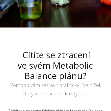
Cítíte se ztracení
ve svém Metabolic
Balance plánu?
Pomohu vám sestavit praktický jídelníček,
který vám usnadní každý den.