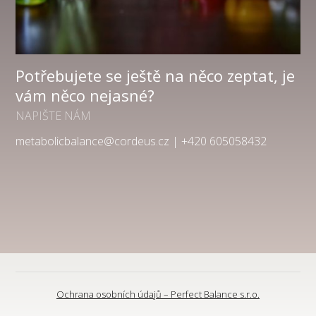
Potřebujete se ještě na něco zeptat, je
vám něco nejasné?
NAPIŠTE NÁM
metabolicbalance@cordeus.cz | +420 605058432
Ochrana osobních údajů – Perfect Balance s.r.o.