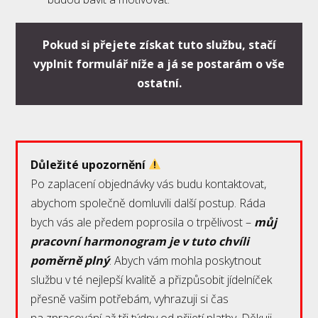
Pokud si přejete získat tuto službu, stačí
vyplnit formulář níže a já se postarám o vše
ostatní.
Důležité upozornění
Po zaplacení objednávky vás budu kontaktovat,
abychom společně domluvili další postup. Ráda
bych vás ale předem poprosila o trpělivost –
můj
pracovní harmonogram je v tuto chvíli
poměrně plný
. Abych vám mohla poskytnout
službu v té nejlepší kvalitě a přizpůsobit jídelníček
přesně vašim potřebám, vyhrazuji si čas
na zpracování až tři týdny od přijetí platby. Děkuji