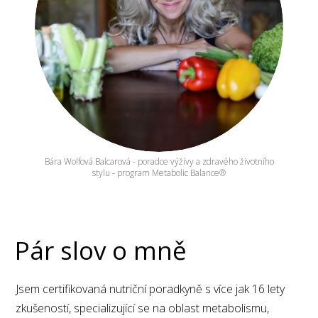
Bára Wolfová Balcarová - poradce výživy a zdravého životního
stylu - program Metabolic Balance®
Pár slov o mně
Jsem certifikovaná nutriční poradkyně s více jak 16 lety
zkušeností, specializující se na oblast metabolismu,