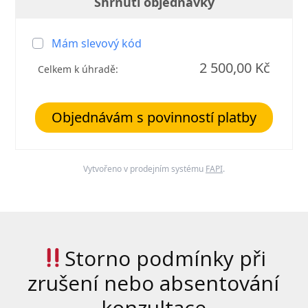
Shrnutí objednávky
Mám slevový kód
2 500,00 Kč
Celkem k úhradě:
Objednávám s povinností platby
Vytvořeno v prodejním systému
FAPI
.
Storno podmínky při
zrušení nebo absentování
konzultace