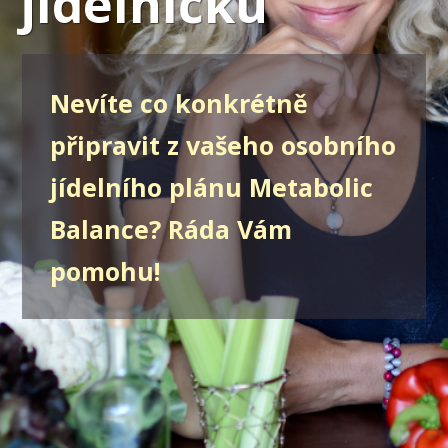
jídelníčku
Nevíte co konkrétně
připravit z vašeho osobního
jídelního plánu Metabolic
Balance? Ráda Vám
pomohu!