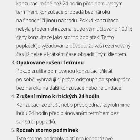
konzultaci méně než 24 hodin před domluveným
termínem, konzultace propadá bez nároku
na finanční či jinou náhradu. Pokud konzultace
nebyla předem uhrazena, bude vám účtováno 100 %
ceny konzultace jako storno poplatek. Tento
poplatek je vyžadován z důvodu, že váš rezervovaný
čas již nelze v krátkém čase obsadit jiným klientem.
Opakované rušení termínu
Pokud zrušíte domluvenou konzultaci třikrát
po sobě, vyhrazuji si právo odstoupit od spolupráce
bez nároku na další konzultace nebo refundace.
Zrušení mimo kritických 24 hodin
Konzultaci lze zrušit nebo přeobjednat kdykoli mimo
lhůtu 24 hodin před plánovaným termínem bez
sankcí či poplatků.
Rozsah storno podmínek
Tyto storno podmínky platí pro jednorázové