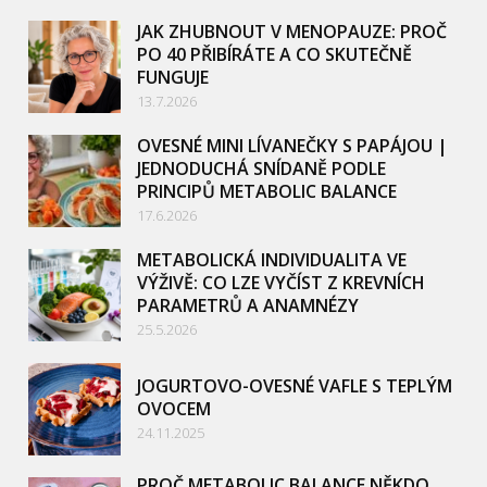
JAK ZHUBNOUT V MENOPAUZE: PROČ
PO 40 PŘIBÍRÁTE A CO SKUTEČNĚ
FUNGUJE
13.7.2026
OVESNÉ MINI LÍVANEČKY S PAPÁJOU |
JEDNODUCHÁ SNÍDANĚ PODLE
PRINCIPŮ METABOLIC BALANCE
17.6.2026
METABOLICKÁ INDIVIDUALITA VE
VÝŽIVĚ: CO LZE VYČÍST Z KREVNÍCH
PARAMETRŮ A ANAMNÉZY
25.5.2026
JOGURTOVO-OVESNÉ VAFLE S TEPLÝM
OVOCEM
24.11.2025
PROČ METABOLIC BALANCE NĚKDO