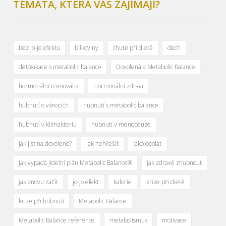
TÉMATA, KTERÁ VÁS ZAJÍMAJÍ?
bez jo-jo efektu
bílkoviny
chutě při dietě
dech
detoxikace s metabolic balance
Dovolená a Metabolic Balance
hormonální rovnováha
Hormonální zdraví
hubnutí o vánocích
hubnutí s metabolic balance
hubnutí v klimakteriu
hubnutí v menopauze
Jak jíst na dovolené?
jak nehřešit
jako odolat
Jak vypadá Jídelní plán Metabolic Balance®
jak zdravě zhubnout
jak znovu začít
jo-jo efekt
kalorie
krize při dietě
krize při hubnutí
Metabolic Balance
Metabolic Balance reference
metabolismus
motivace