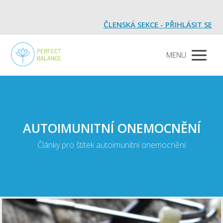
ČLENSKÁ SEKCE - PŘIHLÁSIT SE
MENU
AUTOIMUNITNÍ ONEMOCNĚNÍ
Články pro štítek autoimunitní onemocnění