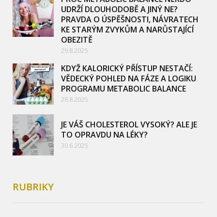
UDRŽÍ DLOUHODOBĚ A JINÝ NE?
PRAVDA O ÚSPĚŠNOSTI, NÁVRATECH
KE STARÝM ZVYKŮM A NARŮSTAJÍCÍ
OBEZITĚ
29.8.2025
KDYŽ KALORICKÝ PŘÍSTUP NESTAČÍ:
VĚDECKÝ POHLED NA FÁZE A LOGIKU
PROGRAMU METABOLIC BALANCE
28.8.2025
JE VÁŠ CHOLESTEROL VYSOKÝ? ALE JE
TO OPRAVDU NA LÉKY?
30.6.2025
RUBRIKY