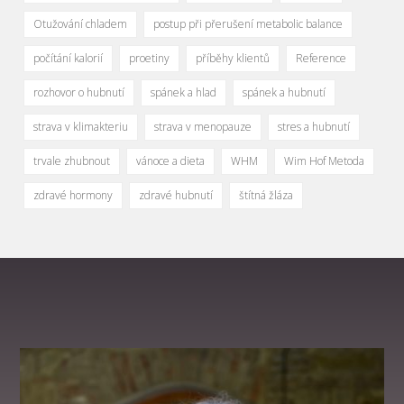
Otužování chladem
postup při přerušení metabolic balance
počítání kalorií
proetiny
příběhy klientů
Reference
rozhovor o hubnutí
spánek a hlad
spánek a hubnutí
strava v klimakteriu
strava v menopauze
stres a hubnutí
trvale zhubnout
vánoce a dieta
WHM
Wim Hof Metoda
zdravé hormony
zdravé hubnutí
štítná žláza