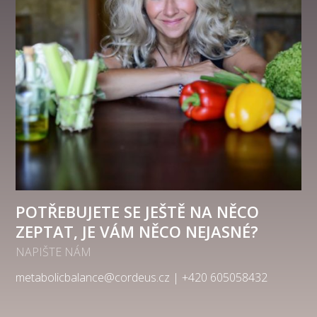
POTŘEBUJETE SE JEŠTĚ NA NĚCO
ZEPTAT, JE VÁM NĚCO NEJASNÉ?
NAPIŠTE NÁM
metabolicbalance@cordeus.cz | +420 605058432