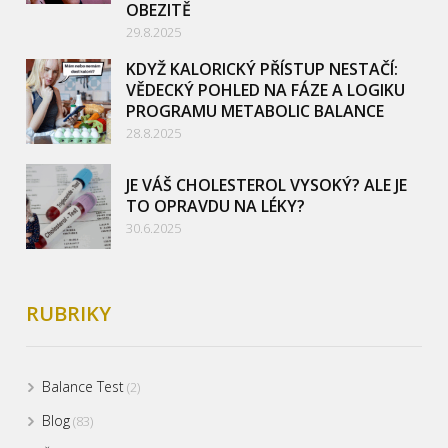
OBEZITĚ
29.8.2025
KDYŽ KALORICKÝ PŘÍSTUP NESTAČÍ:
VĚDECKÝ POHLED NA FÁZE A LOGIKU
PROGRAMU METABOLIC BALANCE
28.8.2025
JE VÁŠ CHOLESTEROL VYSOKÝ? ALE JE
TO OPRAVDU NA LÉKY?
30.6.2025
RUBRIKY
Balance Test
(2)
Blog
(83)