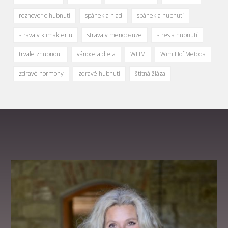
rozhovor o hubnutí
spánek a hlad
spánek a hubnutí
strava v klimakteriu
strava v menopauze
stres a hubnutí
trvale zhubnout
vánoce a dieta
WHM
Wim Hof Metoda
zdravé hormony
zdravé hubnutí
štítná žláza