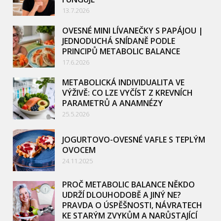
13.7.2026
OVESNÉ MINI LÍVANEČKY S PAPÁJOU |
JEDNODUCHÁ SNÍDANĚ PODLE
PRINCIPŮ METABOLIC BALANCE
17.6.2026
METABOLICKÁ INDIVIDUALITA VE
VÝŽIVĚ: CO LZE VYČÍST Z KREVNÍCH
PARAMETRŮ A ANAMNÉZY
25.5.2026
JOGURTOVO-OVESNÉ VAFLE S TEPLÝM
OVOCEM
24.11.2025
PROČ METABOLIC BALANCE NĚKDO
UDRŽÍ DLOUHODOBĚ A JINÝ NE?
PRAVDA O ÚSPĚŠNOSTI, NÁVRATECH
KE STARÝM ZVYKŮM A NARŮSTAJÍCÍ