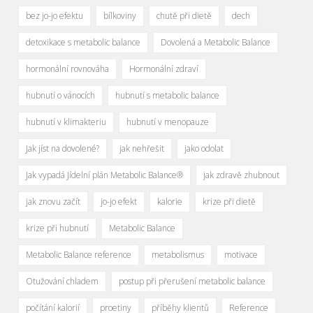
bez jo-jo efektu
bílkoviny
chutě při dietě
dech
detoxikace s metabolic balance
Dovolená a Metabolic Balance
hormonální rovnováha
Hormonální zdraví
hubnutí o vánocích
hubnutí s metabolic balance
hubnutí v klimakteriu
hubnutí v menopauze
Jak jíst na dovolené?
jak nehřešit
jako odolat
Jak vypadá Jídelní plán Metabolic Balance®
jak zdravě zhubnout
jak znovu začít
jo-jo efekt
kalorie
krize při dietě
krize při hubnutí
Metabolic Balance
Metabolic Balance reference
metabolismus
motivace
Otužování chladem
postup při přerušení metabolic balance
počítání kalorií
proetiny
příběhy klientů
Reference