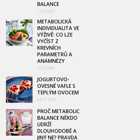
BALANCE
17.6.2026
METABOLICKÁ
INDIVIDUALITA VE
VÝŽIVĚ: CO LZE
VYČÍST Z
KREVNÍCH
PARAMETRŮ A
ANAMNÉZY
25.5.2026
JOGURTOVO-
OVESNÉ VAFLE S
TEPLÝM OVOCEM
24.11.2025
PROČ METABOLIC
BALANCE NĚKDO
UDRŽÍ
DLOUHODOBĚ A
JINÝ NE? PRAVDA