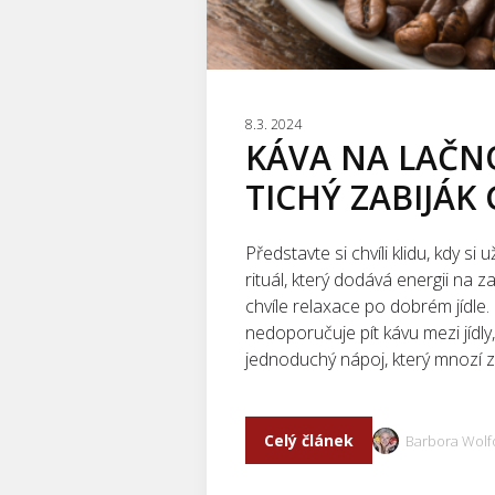
8.3. 2024
KÁVA NA LAČNO
TICHÝ ZABIJÁ
Představte si chvíli klidu, kdy si
rituál, který dodává energii na
chvíle relaxace po dobrém jídle
nedoporučuje pít kávu mezi jídly,
jednoduchý nápoj, který mnozí z n
Celý článek
Barbora Wolf