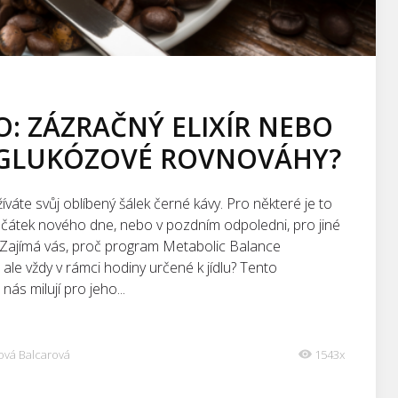
: ZÁZRAČNÝ ELIXÍR NEBO
K GLUKÓZOVÉ ROVNOVÁHY?
 užíváte svůj oblíbený šálek černé kávy. Pro některé je to
 začátek nového dne, nebo v pozdním odpoledni, pro jiné
. Zajímá vás, proč program Metabolic Balance
 ale vždy v rámci hodiny určené k jídlu? Tento
ás milují pro jeho...
ová Balcarová
1543x