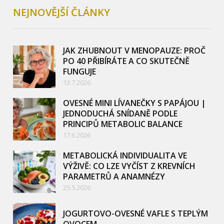
NEJNOVĚJŠÍ ČLÁNKY
JAK ZHUBNOUT V MENOPAUZE: PROČ
PO 40 PŘIBÍRÁTE A CO SKUTEČNĚ
FUNGUJE
13.7.2026
OVESNÉ MINI LÍVANEČKY S PAPÁJOU |
JEDNODUCHÁ SNÍDANĚ PODLE
PRINCIPŮ METABOLIC BALANCE
17.6.2026
METABOLICKÁ INDIVIDUALITA VE
VÝŽIVĚ: CO LZE VYČÍST Z KREVNÍCH
PARAMETRŮ A ANAMNÉZY
25.5.2026
JOGURTOVO-OVESNÉ VAFLE S TEPLÝM
OVOCEM