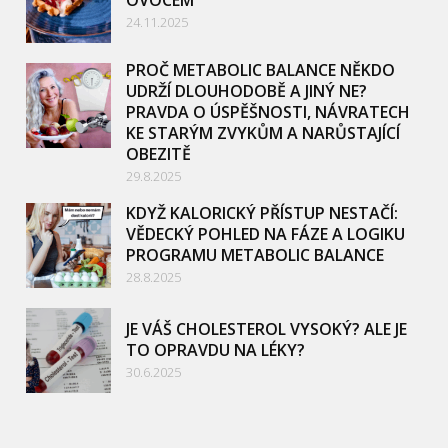
24.11.2025
PROČ METABOLIC BALANCE NĚKDO
UDRŽÍ DLOUHODOBĚ A JINÝ NE?
PRAVDA O ÚSPĚŠNOSTI, NÁVRATECH
KE STARÝM ZVYKŮM A NARŮSTAJÍCÍ
OBEZITĚ
29.8.2025
KDYŽ KALORICKÝ PŘÍSTUP NESTAČÍ:
VĚDECKÝ POHLED NA FÁZE A LOGIKU
PROGRAMU METABOLIC BALANCE
28.8.2025
JE VÁŠ CHOLESTEROL VYSOKÝ? ALE JE
TO OPRAVDU NA LÉKY?
30.6.2025