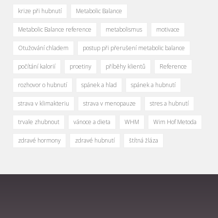
krize při hubnutí
Metabolic Balance
Metabolic Balance reference
metabolismus
motivace
Otužování chladem
postup při přerušení metabolic balance
počítání kalorií
proetiny
příběhy klientů
Reference
rozhovor o hubnutí
spánek a hlad
spánek a hubnutí
strava v klimakteriu
strava v menopauze
stres a hubnutí
trvale zhubnout
vánoce a dieta
WHM
Wim Hof Metoda
zdravé hormony
zdravé hubnutí
štítná žláza