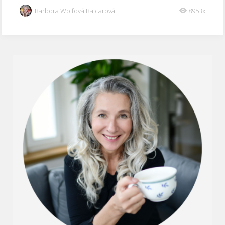
Barbora Wolfová Balcarová
8953x