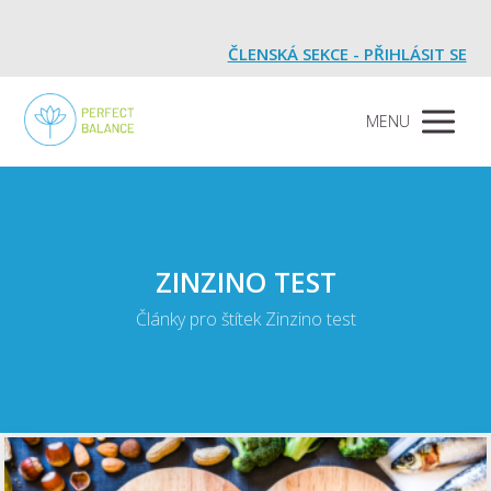
ČLENSKÁ SEKCE - PŘIHLÁSIT SE
MENU
ZINZINO TEST
Články pro štítek Zinzino test