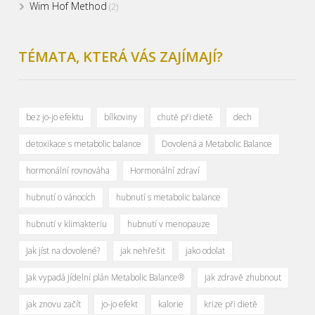
Wim Hof Method
(2)
TÉMATA, KTERÁ VÁS ZAJÍMAJÍ?
bez jo-jo efektu
bílkoviny
chutě při dietě
dech
detoxikace s metabolic balance
Dovolená a Metabolic Balance
hormonální rovnováha
Hormonální zdraví
hubnutí o vánocích
hubnutí s metabolic balance
hubnutí v klimakteriu
hubnutí v menopauze
Jak jíst na dovolené?
jak nehřešit
jako odolat
Jak vypadá Jídelní plán Metabolic Balance®
jak zdravě zhubnout
jak znovu začít
jo-jo efekt
kalorie
krize při dietě