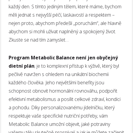
každý den. S tímto jediným tělem, které máme, bychom
měli jednat s nejvyšší péčí, laskavostí a respektem –
nejen proto, abychom předešli „poruchám“, ale hlavně
abychom si mohli užívat naplněný a spokojený život.
Zkuste se nad tím zamyslet…
Program Metabolic Balance není jen obyčejný
dietní plán
; je to komplexní přístup k výživě, který byl
pečlivě navržen s ohledem na unikátní biochemii
každého člověka. Jeho největšími benefity jsou
schopnost obnovit hormonální rovnováhu, podpořit
efektivní metabolismus a posílit celkové zdraví, kondici
a pohodu. Díky personalizovanému jídelníčku, který
respektuje vaše specifické nutriční potřeby, vám
Metabolic Balance umožní objevit, jaké potraviny
vašemu tělu skutečně prospívají a jak je můžete začlenit