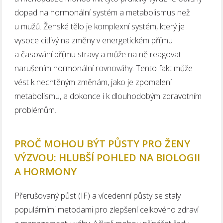
dopad na hormonální systém a metabolismus než
u mužů. Ženské tělo je komplexní systém, který je
vysoce citlivý na změny v energetickém příjmu
a časování příjmu stravy a může na ně reagovat
narušením hormonální rovnováhy. Tento fakt může
vést k nechtěným změnám, jako je zpomalení
metabolismu, a dokonce i k dlouhodobým zdravotním
problémům.
PROČ MOHOU BÝT PŮSTY PRO ŽENY
VÝZVOU: HLUBŠÍ POHLED NA BIOLOGII
A HORMONY
Přerušovaný půst (IF) a vícedenní půsty se staly
populárními metodami pro zlepšení celkového zdraví