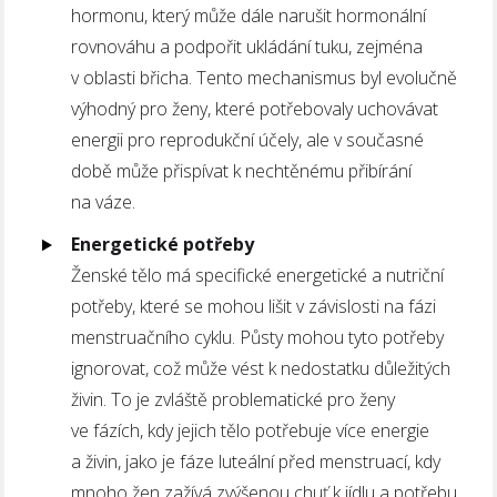
hormonu, který může dále narušit hormonální
rovnováhu a podpořit ukládání tuku, zejména
v oblasti břicha. Tento mechanismus byl evolučně
výhodný pro ženy, které potřebovaly uchovávat
energii pro reprodukční účely, ale v současné
době může přispívat k nechtěnému přibírání
na váze.
Energetické potřeby
Ženské tělo má specifické energetické a nutriční
potřeby, které se mohou lišit v závislosti na fázi
menstruačního cyklu. Půsty mohou tyto potřeby
ignorovat, což může vést k nedostatku důležitých
živin. To je zvláště problematické pro ženy
ve fázích, kdy jejich tělo potřebuje více energie
a živin, jako je fáze luteální před menstruací, kdy
mnoho žen zažívá zvýšenou chuť k jídlu a potřebu