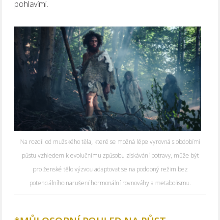
pohlavími.
Na rozdíl od mužského těla, které se možná lépe vyrovná s obdobími
půstu vzhledem k evolučnímu způsobu získávání potravy, může být
pro ženské tělo výzvou adaptovat se na podobný režim bez
potenciálního narušení hormonální rovnováhy a metabolismu.