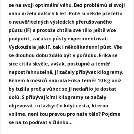
se na svoji optimální váhu. Bez problémů si svoji
váhu držela dalších 6 let. Poté si někde přečetla
o neuvěřitelných výsledcích přerušovaného
půstu (IF) a protože chtěla své tělo ještě více
podpořit, začala s půsty experimentovat.
Vyzkoušela jak IF, tak i několikadenní půst. Vše
se dlouhou dobu zdálo být v pořádku. Erika se
sice cítila skvěle, avšak, postupně a téměř
nepostřehnutelně, jí začaly přibývat kilogramy.
Během 6 měsíců nabrala Erika téměř 10 kg aniž
by tušila proč a vůbec se jí nedařilo je dostat
dolů. S přibývajícími kilogramy se začaly
objevovat i otázky: Co když cesta, kterou
volíme, není tou pravou pro naše tělo? Pojďme
se na to podívat v článku…