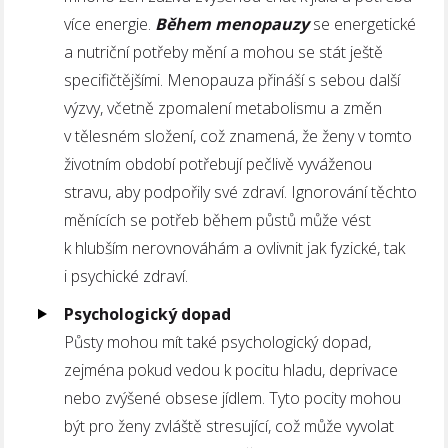
více energie.
Během menopauzy
se energetické
a nutriční potřeby mění a mohou se stát ještě
specifičtějšími. Menopauza přináší s sebou další
výzvy, včetně zpomalení metabolismu a změn
v tělesném složení, což znamená, že ženy v tomto
životním období potřebují pečlivě vyváženou
stravu, aby podpořily své zdraví. Ignorování těchto
měnících se potřeb během půstů může vést
k hlubším nerovnováhám a ovlivnit jak fyzické, tak
i psychické zdraví.
Psychologický dopad
Půsty mohou mít také psychologický dopad,
zejména pokud vedou k pocitu hladu, deprivace
nebo zvýšené obsese jídlem. Tyto pocity mohou
být pro ženy zvláště stresující, což může vyvolat