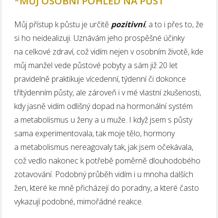
*MŮJ OSOBNÍ POHLED NA PŮST
Můj přístup k půstu je určitě
pozitivní
, a to i přes to, že
si ho neidealizuji. Uznávám jeho prospěšné účinky
na celkové zdraví, což vidím nejen v osobním životě, kde
můj manžel vede půstové pobyty a sám již 20 let
pravidelně praktikuje vícedenní, týdenní či dokonce
třítýdenním půsty, ale zároveň i v mé vlastní zkušenosti,
kdy jasně vidím odlišný dopad na hormonální systém
a metabolismus u ženy a u muže. I když jsem s půsty
sama experimentovala, tak moje tělo, hormony
a metabolismus nereagovaly tak, jak jsem očekávala,
což vedlo nakonec k potřebě poměrně dlouhodobého
zotavování. Podobný průběh vidím i u mnoha dalších
žen, které ke mně přicházejí do poradny, a které často
vykazují podobné, mimořádné reakce.