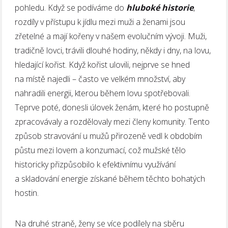
pohledu. Když se podíváme do
hluboké historie
,
rozdíly v přístupu k jídlu mezi muži a ženami jsou
zřetelné a mají kořeny v našem evolučním vývoji. Muži,
tradičně lovci, trávili dlouhé hodiny, někdy i dny, na lovu,
hledající kořist. Když kořist ulovili, nejprve se hned
na místě najedli – často ve velkém množství, aby
nahradili energii, kterou během lovu spotřebovali.
Teprve poté, donesli úlovek ženám, které ho postupně
zpracovávaly a rozdělovaly mezi členy komunity. Tento
způsob stravování u mužů přirozeně vedl k obdobím
půstu mezi lovem a konzumací, což mužské tělo
historicky přizpůsobilo k efektivnímu využívání
a skladování energie získané během těchto bohatých
hostin.
Na druhé straně, ženy se více podílely na sběru