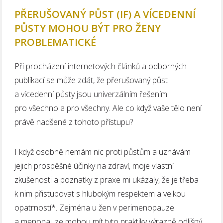
PŘERUŠOVANÝ PŮST (IF) A VÍCEDENNÍ
PŮSTY MOHOU BÝT PRO ŽENY
PROBLEMATICKÉ
Při procházení internetových článků a odborných
publikací se může zdát, že přerušovaný půst
a vícedenní půsty jsou univerzálním řešením
pro všechno a pro všechny. Ale co když vaše tělo není
právě nadšené z tohoto přístupu?
I když osobně nemám nic proti půstům a uznávám
jejich prospěšné účinky na zdraví, moje vlastní
zkušenosti a poznatky z praxe mi ukázaly, že je třeba
k nim přistupovat s hlubokým respektem a velkou
opatrností*. Zejména u žen v perimenopauze
a menopauze mohou mít tyto praktiky výrazně odlišný