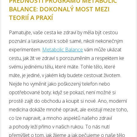
PŘEDNOSTI PROGRAMU METABOLIC
BALANCE: DOKONALÝ MOST MEZI
TEORIÍ A PRAXÍ
Pamatujte, vaše cesta ke zdraví by měla být cestou
poznání a laskavosti k sobě samé, nikoli nekonečným
experimentem.
Metabolic Balance
vám může ukázat
cestu, jak žít ve zdraví s porozuměním a respektem ke
svému jedinému tělu, které máte. Tohle tělo, které
máte, je jediné, v jakém kdy budete cestovat životem.
Nejde ho vyměnit jako poškozený telefon nebo
opotřebované boty; když se pokazí, není možné si
prostě zajít do obchodu a koupit si nové. Ano, moderní
medicína dokáže mnohé opravit, ale existují meze toho,
co lze napravit, a mnoho aspektů našeho zdraví
a pohody leží přímo v našich rukou. To nás nutí
přemýšlet o tom, jak žijeme a jak pečujeme o naše tělo