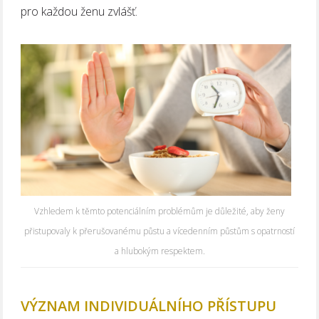
pro každou ženu zvlášť.
Vzhledem k těmto potenciálním problémům je důležité, aby ženy
přistupovaly k přerušovanému půstu a vícedenním půstům s opatrností
a hlubokým respektem.
VÝZNAM INDIVIDUÁLNÍHO PŘÍSTUPU