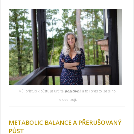
Můj přístup k půstu je určitě
pozitivní
, a to i přes to, že si ho
neidealizuji.
METABOLIC BALANCE A PŘERUŠOVANÝ
PŮST