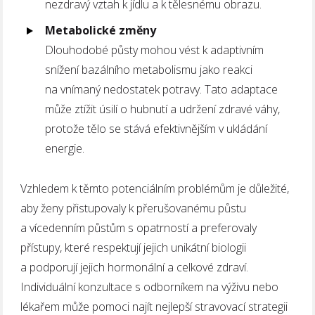
nezdravý vztah k jídlu a k tělesnému obrazu.
Metabolické změny
Dlouhodobé půsty mohou vést k adaptivním
snížení bazálního metabolismu jako reakci
na vnímaný nedostatek potravy. Tato adaptace
může ztížit úsilí o hubnutí a udržení zdravé váhy,
protože tělo se stává efektivnějším v ukládání
energie.
Vzhledem k těmto potenciálním problémům je důležité,
aby ženy přistupovaly k přerušovanému půstu
a vícedenním půstům s opatrností a preferovaly
přístupy, které respektují jejich unikátní biologii
a podporují jejich hormonální a celkové zdraví.
Individuální konzultace s odborníkem na výživu nebo
lékařem může pomoci najít nejlepší stravovací strategii