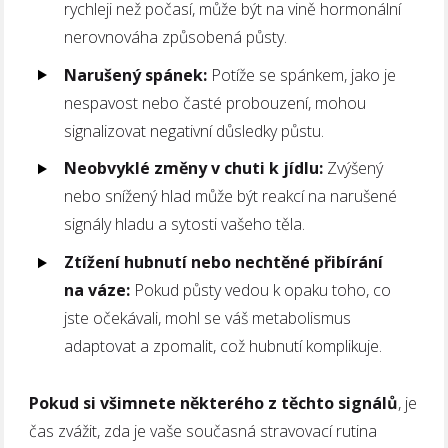
rychleji než počasí, může být na vině hormonální
nerovnováha způsobená půsty.
Narušený spánek:
Potíže se spánkem, jako je
nespavost nebo časté probouzení, mohou
signalizovat negativní důsledky půstu.
Neobvyklé změny v chuti k jídlu:
Zvýšený
nebo snížený hlad může být reakcí na narušené
signály hladu a sytosti vašeho těla.
Ztížení hubnutí nebo nechtěné přibírání
na váze:
Pokud půsty vedou k opaku toho, co
jste očekávali, mohl se váš metabolismus
adaptovat a zpomalit, což hubnutí komplikuje.
Pokud si všimnete některého z těchto signálů
, je
čas zvážit, zda je vaše současná stravovací rutina