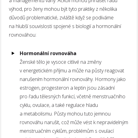
a managementu váhy. Ačkoli mohou přinášet řadu
výhod, pro ženy mohou být tyto praktiky z několika
důvodů problematické, zvláště když se podíváme
na hlubší souvislosti spojené s biologií a hormonální
rovnováhou:
Hormonální rovnováha
Ženské tělo je vysoce citlivé na změny
v energetickém příjmu a může na půsty reagovat
narušením hormonální rovnováhy. Hormony jako
estrogen, progesteron a leptin jsou zásadní
pro řadu tělesných funkcí, včetně menstruačního
cyklu, ovulace, a také regulace hladu
a metabolismu. Půsty mohou tuto jemnou
rovnováhu narušit, což může vést k nepravidelným
menstruačním cyklům, problémům s ovulací