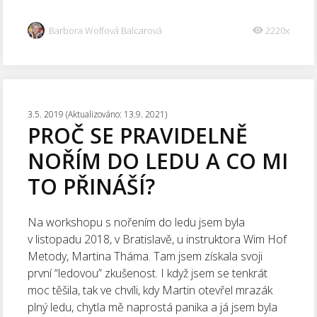
Barbora Wolfová Balcarová
2220x
3.5. 2019 (Aktualizováno: 13.9. 2021)
PROČ SE PRAVIDELNĚ
NOŘÍM DO LEDU A CO MI
TO PŘINÁŠÍ?
Na workshopu s nořením do ledu jsem byla
v listopadu 2018, v Bratislavě, u instruktora Wim Hof
Metody, Martina Tháma. Tam jsem získala svoji
první “ledovou” zkušenost. I když jsem se tenkrát
moc těšila, tak ve chvíli, kdy Martin otevřel mrazák
plný ledu, chytla mě naprostá panika a já jsem byla