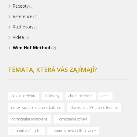
Recepty
(5)
Reference
(7)
Rozhovory
(2)
Videa
(5)
Wim Hof Method
(2)
TÉMATA, KTERÁ VÁS ZAJÍMAJÍ?
bez jo-jo efektu
bílkoviny
chutě při dietě
dech
detoxikace s metabolic balance
Dovolená a Metabolic Balance
hormonální rovnováha
Hormonální zdraví
hubnutí o vánocích
hubnutí s metabolic balance