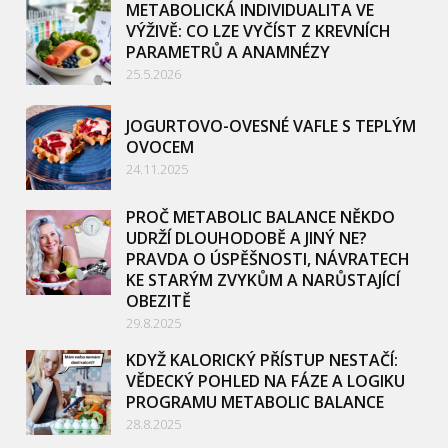
METABOLICKÁ INDIVIDUALITA VE
VÝŽIVĚ: CO LZE VYČÍST Z KREVNÍCH
PARAMETRŮ A ANAMNÉZY
25.5.2026
JOGURTOVO-OVESNÉ VAFLE S TEPLÝM
OVOCEM
24.11.2025
PROČ METABOLIC BALANCE NĚKDO
UDRŽÍ DLOUHODOBĚ A JINÝ NE?
PRAVDA O ÚSPĚŠNOSTI, NÁVRATECH
KE STARÝM ZVYKŮM A NARŮSTAJÍCÍ
OBEZITĚ
29.8.2025
KDYŽ KALORICKÝ PŘÍSTUP NESTAČÍ:
VĚDECKÝ POHLED NA FÁZE A LOGIKU
PROGRAMU METABOLIC BALANCE
28.8.2025