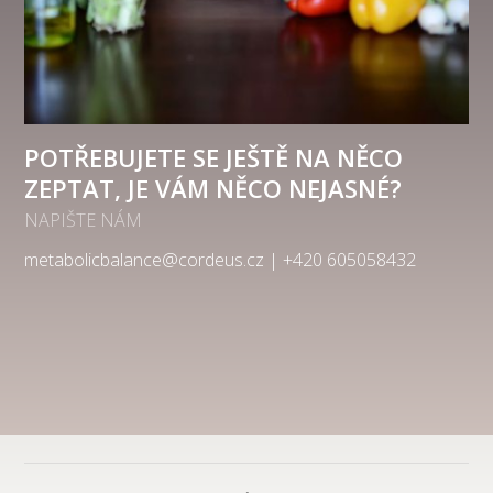
POTŘEBUJETE SE JEŠTĚ NA NĚCO
ZEPTAT, JE VÁM NĚCO NEJASNÉ?
NAPIŠTE NÁM
metabolicbalance@cordeus.cz | +420 605058432