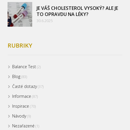
JE VÁŠ CHOLESTEROL VYSOKÝ? ALE JE
TO OPRAVDU NA LÉKY?
30.6.2025
RUBRIKY
Balance Test
(2)
Blog
(83)
Časté dotazy
(37)
Informace
(87)
Inspirace
(70)
Návody
(9)
Nezařazené
(1)