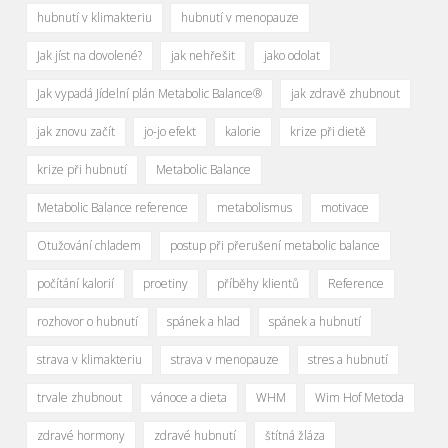
hubnutí v klimakteriu
hubnutí v menopauze
Jak jíst na dovolené?
jak nehřešit
jako odolat
Jak vypadá Jídelní plán Metabolic Balance®
jak zdravě zhubnout
jak znovu začít
jo-jo efekt
kalorie
krize při dietě
krize při hubnutí
Metabolic Balance
Metabolic Balance reference
metabolismus
motivace
Otužování chladem
postup při přerušení metabolic balance
počítání kalorií
proetiny
příběhy klientů
Reference
rozhovor o hubnutí
spánek a hlad
spánek a hubnutí
strava v klimakteriu
strava v menopauze
stres a hubnutí
trvale zhubnout
vánoce a dieta
WHM
Wim Hof Metoda
zdravé hormony
zdravé hubnutí
štítná žláza