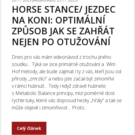
26.11. 2023 (Aktualizováno: 25.11. 2025)
HORSE STANCE/ JEZDEC
NA KONI: OPTIMÁLNÍ
ZPŮSOB JAK SE ZAHŘÁT
NEJEN PO OTUŽOVÁNÍ
Dnes pro vás mám videonávod z trochu jiného
soudku… Týká se sice primárně otužování a Wim
Hof metody, ale bude zajímat i ty z vás, kteří jsou od
přírody „zmrzlíci“ a nebo jste začali být zimomřiví
v rámci hubnutí… Tedy i když zdravě hubnete
s Metabolic Balance principy, mizí poměrně dost
rychle tuky, které vás doposud hezky „hřály“ a tak se
může objevit i zimomřivost… Proto...
Celý článek