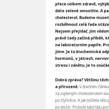
přece celkem zdravě, vyhýb
dáte zelené smoothie. A pa
cholesterol. Budeme muset n
rozběhnout celá řada otáze
Nejsem přejídač. Jím vědom
právě tady začíná příběh, k
na laboratorním papíře. Pr
jíme. Je to biochemická odpo
hormonů, v játrech, nervo
stresu i zánětu. Je to sou
Dobrá zpráva? Většinu těch
a přirozeně.
V dnešním článku
za zvýšeným cholesterolem sku
po čtyřicítce. A jak můžete tělu
po lécích. Protože když tělu p