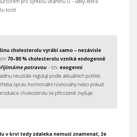
ekurzorem pro syntézu vitamínu D – látky, která
tu kostí.
tšinu cholesterolu vyrábí samo – nezávisle
dem
70–80 % cholesterolu vzniká
endogenně
přijímáme potravou
– tzv.
exogenní
hladinu neustále regulují podle aktuálních potřeb
potřeba oprav, hormonální rovnováhy nebo pokud
, produkce cholesterolu se přirozeně zvyšuje.
lu v krvi tedy zdaleka nemusí znamenat, že