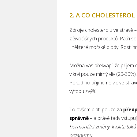
2. A CO CHOLESTEROL
Zdroje cholesterolu ve stravě –
z živočišných produktů. Patří s
i některé mořské plody. Rostlin
Možná vás překvapí, že příjem c
v krvi pouze mírný vliv (20-30%)
Pokud ho přijmeme víc ve stravě
výrobu zvýší.
To ovšem platí pouze za
předp
správně
– a právě tady vstupuj
hormonální změny
,
kvalita tuků
organismu.