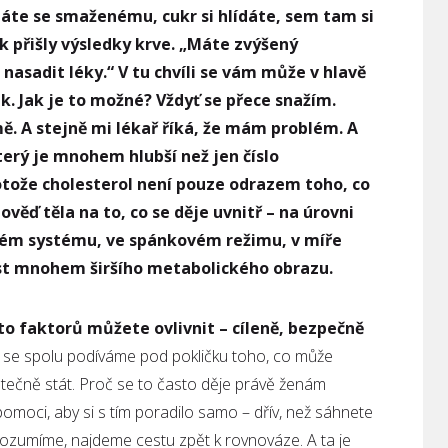
áte se smaženému, cukr si hlídáte, sem tam si
k přišly výsledky krve. „Máte zvýšený
asadit léky.“ V tu chvíli se vám může v hlavě
k. Jak je to možné? Vždyť se přece snažím.
ě. A stejně mi lékař říká, že mám problém. A
terý je mnohem hlubší než jen číslo
otože cholesterol není pouze odrazem toho, co
věď těla na to, co se děje uvnitř – na úrovni
vém systému, ve spánkovém režimu, v míře
část mnohem širšího metabolického obrazu.
to faktorů můžete ovlivnit – cíleně, bezpečně
 se spolu podíváme pod pokličku toho, co může
tečně stát. Proč se to často děje právě ženám
 pomoci, aby si s tím poradilo samo – dřív, než sáhnete
orozumíme, najdeme cestu zpět k rovnováze. A ta je