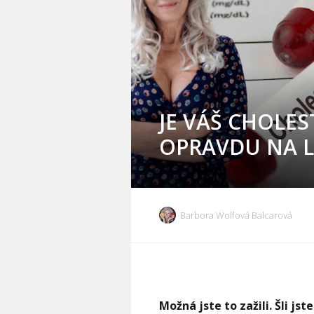
JE VÁŠ CHOLES
OPRAVDU NA L
Barbora Wolfová Balcarová
Možná jste to zažili. Šli jst