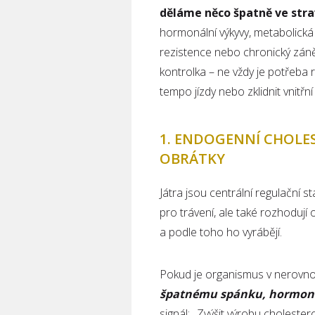
děláme něco špatně ve stra
hormonální výkyvy, metabolická 
rezistence nebo chronický zánět
kontrolka – ne vždy je potřeba 
tempo jízdy nebo zklidnit vnitřn
1. ENDOGENNÍ CHOLES
OBRÁTKY
Játra jsou centrální regulační 
pro trávení, ale také rozhodují 
a podle toho ho vyrábějí.
Pokud je organismus v nerovnov
špatnému spánku, hormoná
signál: „Zvýšit výrobu cholester