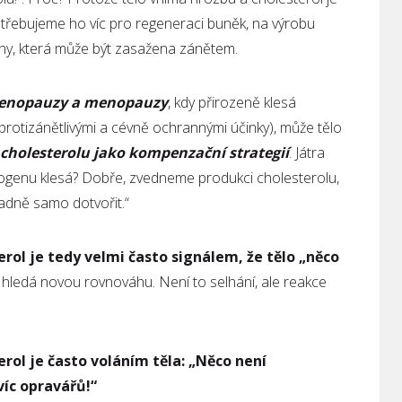
Potřebujeme ho víc pro regeneraci buněk, na výrobu
ny, která může být zasažena zánětem.
imenopauzy a menopauzy
, kdy přirozeně klesá
rotizánětlivými a cévně ochrannými účinky), může tělo
cholesterolu jako kompenzační strategií
. Játra
trogenu klesá? Dobře, zvedneme produkci cholesterolu,
padně samo dotvořit.“
rol je tedy velmi často signálem, že tělo „něco
e, hledá novou rovnováhu. Není to selhání, ale reakce
rol je často voláním těla: „Něco není
íc opravářů!“