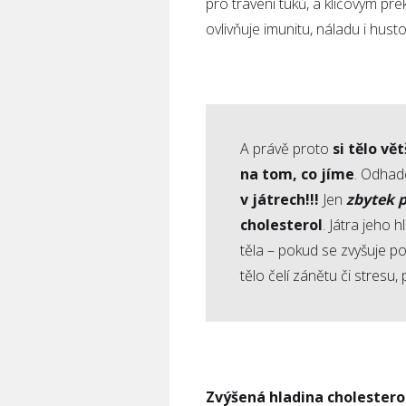
pro trávení tuků, a klíčovým pr
ovlivňuje imunitu, náladu i husto
A právě proto
si tělo vě
na tom, co jíme
. Odha
v játrech!!!
Jen
zbytek 
cholesterol
. Játra jeho 
těla – pokud se zvyšuje 
tělo čelí zánětu či stresu
Zvýšená hladina cholestero