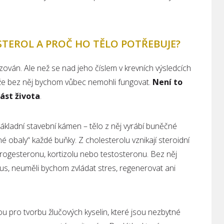
STEROL A PROČ HO TĚLO POTŘEBUJE?
ován. Ale než se nad jeho číslem v krevních výsledcích
, že bez něj bychom vůbec nemohli fungovat.
Není to
část života
.
základní stavební kámen – tělo z něj vyrábí buněčné
 obaly“ každé buňky. Z cholesterolu vznikají steroidní
rogesteronu, kortizolu nebo testosteronu. Bez něj
s, neuměli bychom zvládat stres, regenerovat ani
kou pro tvorbu žlučových kyselin, které jsou nezbytné