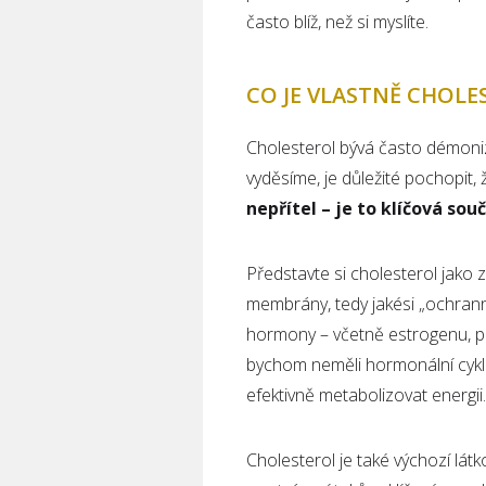
často blíž, než si myslíte.
CO JE VLASTNĚ CHOLE
Cholesterol bývá často démoniz
vyděsíme, je důležité pochopit
nepřítel – je to klíčová sou
Představte si cholesterol jako 
membrány, tedy jakési „ochranné
hormony – včetně estrogenu, p
bychom neměli hormonální cyklu
efektivně metabolizovat energii.
Cholesterol je také výchozí lát