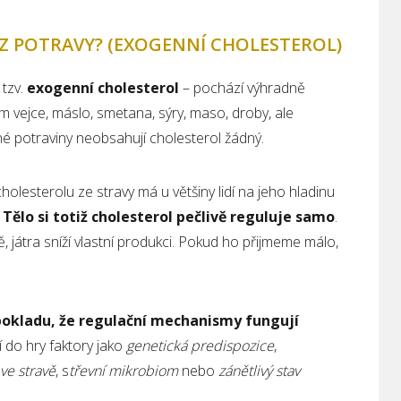
 Z POTRAVY? (EXOGENNÍ CHOLESTEROL)
 tzv.
exogenní cholesterol
– pochází výhradně
em vejce, máslo, smetana, sýry, maso, droby, ale
né potraviny neobsahují cholesterol žádný.
holesterolu ze stravy má u většiny lidí na jeho hladinu
.
Tělo si totiž cholesterol pečlivě reguluje samo
.
, játra sníží vlastní produkci. Pokud ho přijmeme málo,
okladu, že regulační mechanismy fungují
í do hry faktory jako
genetická predispozice
,
 ve stravě
, s
třevní mikrobiom
nebo
zánětlivý stav