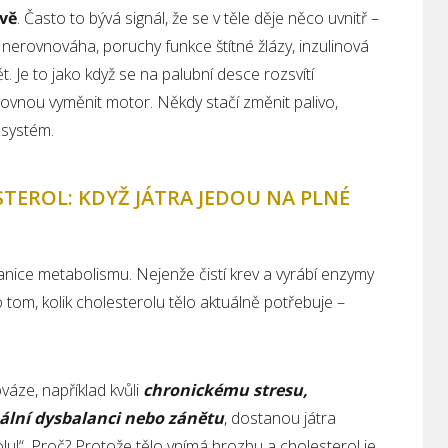
vě
. Často to bývá signál, že se v těle děje něco uvnitř –
nerovnováha, poruchy funkce štítné žlázy, inzulinová
. Je to jako když se na palubní desce rozsvítí
rovnou vyměnit motor. Někdy stačí změnit palivo,
í systém.
TEROL: KDYŽ JÁTRA JEDOU NA PLNÉ
stanice metabolismu. Nejenže čistí krev a vyrábí enzymy
o tom, kolik cholesterolu tělo aktuálně potřebuje –
áze, například kvůli
chronickému stresu,
lní dysbalanci nebo zánětu
, dostanou játra
olu!“. Proč? Protože tělo vnímá hrozbu a cholesterol je