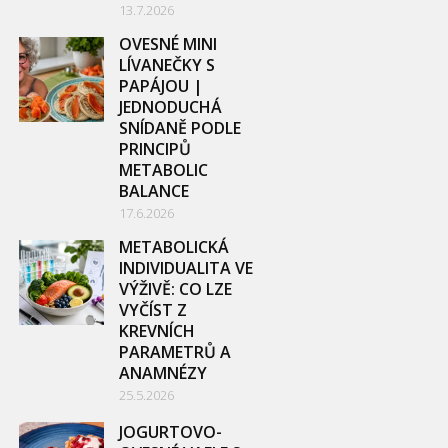
13.7.2026
OVESNÉ MINI
LÍVANEČKY S
PAPÁJOU |
JEDNODUCHÁ
SNÍDANĚ PODLE
PRINCIPŮ
METABOLIC
BALANCE
17.6.2026
METABOLICKÁ
INDIVIDUALITA VE
VÝŽIVĚ: CO LZE
VYČÍST Z
KREVNÍCH
PARAMETRŮ A
ANAMNÉZY
25.5.2026
JOGURTOVO-