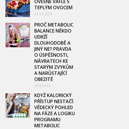
OVESNÉ VAFLE S
TEPLÝM OVOCEM
24.11.2025
PROČ METABOLIC
BALANCE NĚKDO
UDRŽÍ
DLOUHODOBĚ A
JINÝ NE? PRAVDA
O ÚSPĚŠNOSTI,
NÁVRATECH KE
STARÝM ZVYKŮM
A NARŮSTAJÍCÍ
OBEZITĚ
29.8.2025
KDYŽ KALORICKÝ
PŘÍSTUP NESTAČÍ:
VĚDECKÝ POHLED
NA FÁZE A LOGIKU
PROGRAMU
METABOLIC