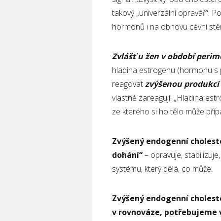
takový „univerzální opravář“. 
hormonů i na obnovu cévní stě
Zvlášť u žen v období per
hladina estrogenu (hormonu s p
reagovat
zvýšenou produkcí 
vlastně zareagují: „Hladina es
ze kterého si ho tělo může pří
Zvýšený endogenní choleste
dohání“
– opravuje, stabilizuj
systému, který dělá, co může.
Zvýšený endogenní choleste
v rovnováze, potřebujeme v