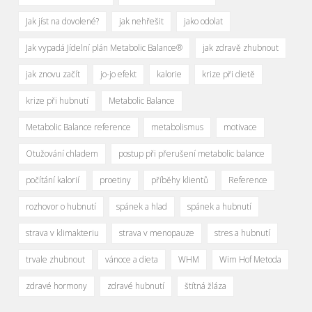
Jak jíst na dovolené?
jak nehřešit
jako odolat
Jak vypadá Jídelní plán Metabolic Balance®
jak zdravě zhubnout
jak znovu začít
jo-jo efekt
kalorie
krize při dietě
krize při hubnutí
Metabolic Balance
Metabolic Balance reference
metabolismus
motivace
Otužování chladem
postup při přerušení metabolic balance
počítání kalorií
proetiny
příběhy klientů
Reference
rozhovor o hubnutí
spánek a hlad
spánek a hubnutí
strava v klimakteriu
strava v menopauze
stres a hubnutí
trvale zhubnout
vánoce a dieta
WHM
Wim Hof Metoda
zdravé hormony
zdravé hubnutí
štítná žláza