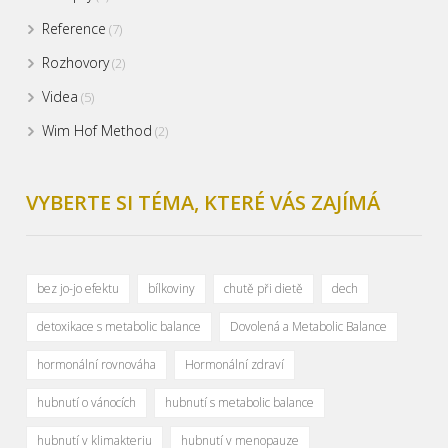
Reference
(7)
Rozhovory
(2)
Videa
(5)
Wim Hof Method
(2)
VYBERTE SI TÉMA, KTERÉ VÁS ZAJÍMÁ
bez jo-jo efektu
bílkoviny
chutě při dietě
dech
detoxikace s metabolic balance
Dovolená a Metabolic Balance
hormonální rovnováha
Hormonální zdraví
hubnutí o vánocích
hubnutí s metabolic balance
hubnutí v klimakteriu
hubnutí v menopauze