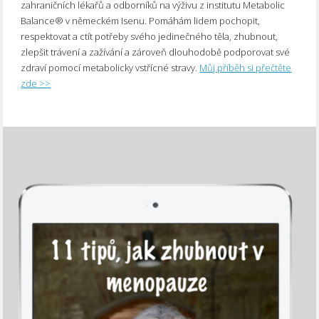
zahraničních lékařů a odborníků na výživu z institutu Metabolic
Balance® v německém Isenu. Pomáhám lidem pochopit,
respektovat a ctít potřeby svého jedinečného těla, zhubnout,
zlepšit trávení a zažívání a zároveň dlouhodobě podporovat své
zdraví pomocí metabolicky vstřícné stravy.
Můj příběh si přečtěte
zde >>