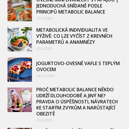
JEDNODUCHÁ SNÍDANĚ PODLE
PRINCIPŮ METABOLIC BALANCE
17.6.2026
METABOLICKÁ INDIVIDUALITA VE
VÝŽIVĚ: CO LZE VYČÍST Z KREVNÍCH
PARAMETRŮ A ANAMNÉZY
25.5.2026
JOGURTOVO-OVESNÉ VAFLE S TEPLÝM
OVOCEM
24.11.2025
PROČ METABOLIC BALANCE NĚKDO
UDRŽÍ DLOUHODOBĚ A JINÝ NE?
PRAVDA O ÚSPĚŠNOSTI, NÁVRATECH
KE STARÝM ZVYKŮM A NARŮSTAJÍCÍ
OBEZITĚ
29.8.2025