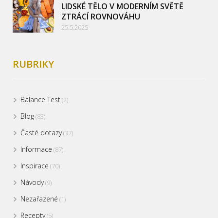
LIDSKÉ TĚLO V MODERNÍM SVĚTĚ
ZTRÁCÍ ROVNOVÁHU
25.5.2025
RUBRIKY
Balance Test
(2)
Blog
(83)
Časté dotazy
(37)
Informace
(87)
Inspirace
(70)
Návody
(9)
Nezařazené
(1)
Recepty
(5)