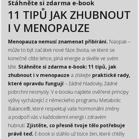
Stáhněte si zdarma e-book
11 TIPŮ JAK ZHUBNOUT
I V MENOPAUZE
Menopauza nemusí znamenat přibírání.
Naopak –
může to být začátek nové fáze života, ve které se
konečně cítíte lehce, plná energie a skvěle ve svém
těle.
Stáhněte si zdarma e-book: 11 tipů, jak
zhubnout i v menopauze
a získejte
praktické rady,
které opravdu fungují
– žádné hladovky, žádné
pobrchní nesmysly. V e-booku najdete ověřené principy
výživy vycházející z německého programu Metabolic
Balance®, které respektují vaše hormonální změny
a podpoří vás v každodenní energii i zdravém
hubnutí.
Zjistěte, co přesně tvoje tělo potřebuje
právě teď.
E-book si stáhlo už tisíce žen, které chtěly