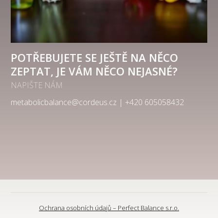
POTŘEBUJETE SE JEŠTĚ NA NĚCO
ZEPTAT, JE VÁM NĚCO NEJASNÉ?
NAPIŠTE NÁM
metabolicbalance@cordeus.cz | +420 605058432
Ochrana osobních údajů – Perfect Balance s.r.o.