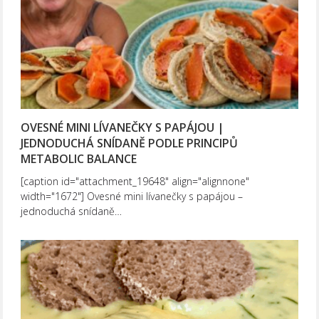
OVESNÉ MINI LÍVANEČKY S PAPÁJOU |
JEDNODUCHÁ SNÍDANĚ PODLE PRINCIPŮ
METABOLIC BALANCE
[caption id="attachment_19648" align="alignnone"
width="1672"] Ovesné mini lívanečky s papájou –
jednoduchá snídaně…