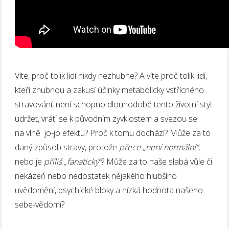
Víte, proč tolik lidí nikdy nezhubne? A víte proč tolik lidí,
kteří zhubnou a zakusí účinky metabolicky vstřícného
stravování, není schopno dlouhodobě tento životní styl
udržet, vrátí se k původním zyvklostem a svezou se
na vlně jo-jo efektu? Proč k tomu dochází? Může za to
daný způsob stravy, protože
přece „není normální“
,
nebo je
příliš „fanatický“
? Může za to naše slabá vůle či
nekázeň nebo nedostatek nějakého hlubšího
uvědomění, psychické bloky a nízká hodnota našeho
sebe-vědomí?