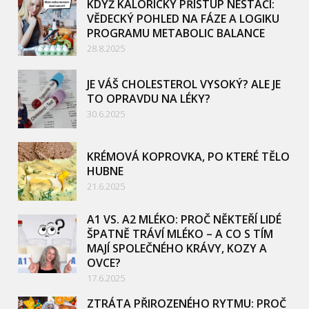
KDYŽ KALORICKÝ PŘÍSTUP NESTAČÍ:
VĚDECKÝ POHLED NA FÁZE A LOGIKU
PROGRAMU METABOLIC BALANCE
28.8.2025
JE VÁŠ CHOLESTEROL VYSOKÝ? ALE JE
TO OPRAVDU NA LÉKY?
30.6.2025
KRÉMOVÁ KOPROVKA, PO KTERÉ TĚLO
HUBNE
21.6.2025
A1 VS. A2 MLÉKO: PROČ NĚKTEŘÍ LIDÉ
ŠPATNĚ TRÁVÍ MLÉKO – A CO S TÍM
MAJÍ SPOLEČNÉHO KRÁVY, KOZY A
OVCE?
17.6.2025
ZTRÁTA PŘIROZENÉHO RYTMU: PROČ