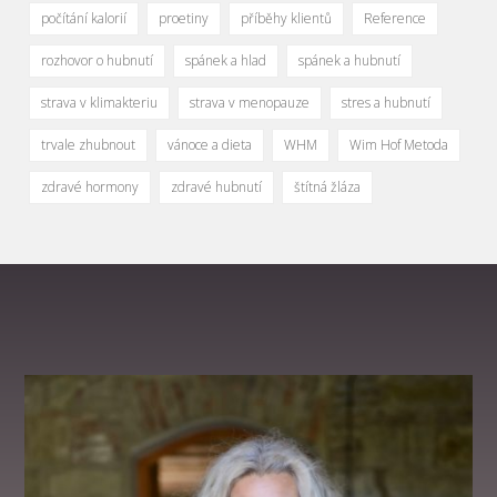
počítání kalorií
proetiny
příběhy klientů
Reference
rozhovor o hubnutí
spánek a hlad
spánek a hubnutí
strava v klimakteriu
strava v menopauze
stres a hubnutí
trvale zhubnout
vánoce a dieta
WHM
Wim Hof Metoda
zdravé hormony
zdravé hubnutí
štítná žláza