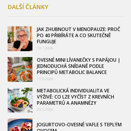
DALŠÍ ČLÁNKY
JAK ZHUBNOUT V MENOPAUZE: PROČ
PO 40 PŘIBÍRÁTE A CO SKUTEČNĚ
FUNGUJE
13.7.2026
OVESNÉ MINI LÍVANEČKY S PAPÁJOU |
JEDNODUCHÁ SNÍDANĚ PODLE
PRINCIPŮ METABOLIC BALANCE
17.6.2026
METABOLICKÁ INDIVIDUALITA VE
VÝŽIVĚ: CO LZE VYČÍST Z KREVNÍCH
PARAMETRŮ A ANAMNÉZY
25.5.2026
JOGURTOVO-OVESNÉ VAFLE S TEPLÝM
OVOCEM