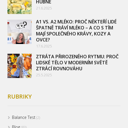
HUBNE
21.6.2025
A1 VS. A2 MLÉKO: PROČ NĚKTEŘÍ LIDÉ
ŠPATNĚ TRÁVÍ MLÉKO – A CO S TÍM
MAJÍ SPOLEČNÉHO KRÁVY, KOZY A
OVCE?
17.6.2025
ZTRÁTA PŘIROZENÉHO RYTMU: PROČ
LIDSKÉ TĚLO V MODERNÍM SVĚTĚ
ZTRÁCÍ ROVNOVÁHU
25.5.2025
RUBRIKY
Balance Test
(2)
Blog
(83)