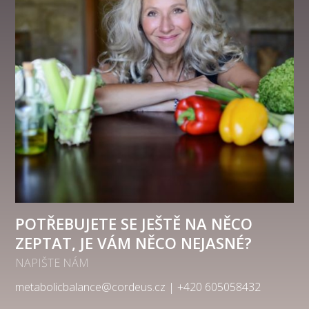
POTŘEBUJETE SE JEŠTĚ NA NĚCO
ZEPTAT, JE VÁM NĚCO NEJASNÉ?
NAPIŠTE NÁM
metabolicbalance@cordeus.cz | +420 605058432