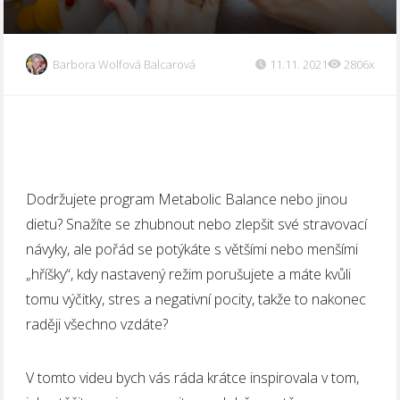
Barbora Wolfová Balcarová
11.11. 2021
2806x
Dodržujete program Metabolic Balance nebo jinou
dietu? Snažíte se zhubnout nebo zlepšit své stravovací
návyky, ale pořád se potýkáte s většími nebo menšími
„hříšky“, kdy nastavený režim porušujete a máte kvůli
tomu výčitky, stres a negativní pocity, takže to nakonec
raději všechno vzdáte?
V tomto videu bych vás ráda krátce inspirovala v tom,