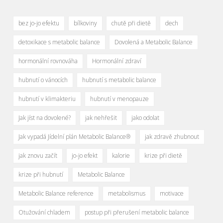
bez jo-jo efektu
bílkoviny
chutě při dietě
dech
detoxikace s metabolic balance
Dovolená a Metabolic Balance
hormonální rovnováha
Hormonální zdraví
hubnutí o vánocích
hubnutí s metabolic balance
hubnutí v klimakteriu
hubnutí v menopauze
Jak jíst na dovolené?
jak nehřešit
jako odolat
Jak vypadá Jídelní plán Metabolic Balance®
jak zdravě zhubnout
jak znovu začít
jo-jo efekt
kalorie
krize při dietě
krize při hubnutí
Metabolic Balance
Metabolic Balance reference
metabolismus
motivace
Otužování chladem
postup při přerušení metabolic balance