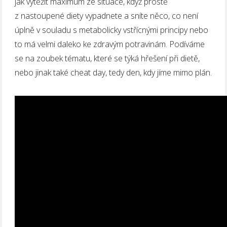
jak vytěžit maximum ze situace, když prostě
z nastoupené diety vypadnete a sníte něco, co není
úplně v souladu s metabolicky vstřícnými principy nebo
to má velmi daleko ke zdravým potravinám. Podíváme
se na zoubek tématu, které se týká hřešení při dietě,
nebo jinak také cheat day, tedy den, kdy jíme mimo plán.