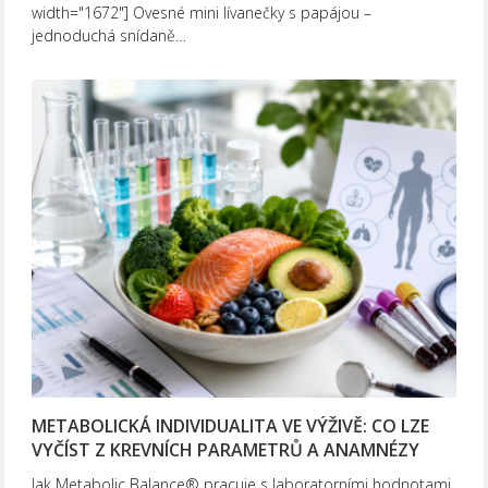
width="1672"] Ovesné mini lívanečky s papájou –
jednoduchá snídaně…
METABOLICKÁ INDIVIDUALITA VE VÝŽIVĚ: CO LZE
VYČÍST Z KREVNÍCH PARAMETRŮ A ANAMNÉZY
Jak Metabolic Balance® pracuje s laboratorními hodnotami,