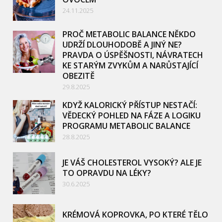
24.11.2025
PROČ METABOLIC BALANCE NĚKDO
UDRŽÍ DLOUHODOBĚ A JINÝ NE?
PRAVDA O ÚSPĚŠNOSTI, NÁVRATECH
KE STARÝM ZVYKŮM A NARŮSTAJÍCÍ
OBEZITĚ
29.8.2025
KDYŽ KALORICKÝ PŘÍSTUP NESTAČÍ:
VĚDECKÝ POHLED NA FÁZE A LOGIKU
PROGRAMU METABOLIC BALANCE
28.8.2025
JE VÁŠ CHOLESTEROL VYSOKÝ? ALE JE
TO OPRAVDU NA LÉKY?
30.6.2025
KRÉMOVÁ KOPROVKA, PO KTERÉ TĚLO