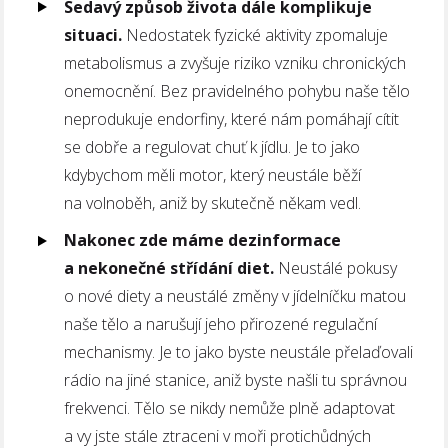
Sedavý způsob života dále komplikuje
situaci.
Nedostatek fyzické aktivity zpomaluje
metabolismus a zvyšuje riziko vzniku chronických
onemocnění. Bez pravidelného pohybu naše tělo
neprodukuje endorfiny, které nám pomáhají cítit
se dobře a regulovat chuť k jídlu. Je to jako
kdybychom měli motor, který neustále běží
na volnoběh, aniž by skutečně někam vedl.
Nakonec zde máme dezinformace
a nekonečné střídání diet.
Neustálé pokusy
o nové diety a neustálé změny v jídelníčku matou
naše tělo a narušují jeho přirozené regulační
mechanismy. Je to jako byste neustále přelaďovali
rádio na jiné stanice, aniž byste našli tu správnou
frekvenci. Tělo se nikdy nemůže plně adaptovat
a vy jste stále ztraceni v moři protichůdných