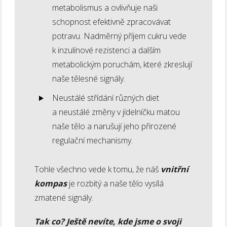
metabolismus a ovlivňuje naši
schopnost efektivně zpracovávat
potravu. Nadměrný příjem cukru vede
k inzulínové rezistenci a dalším
metabolickým poruchám, které zkreslují
naše tělesné signály.
Neustálé střídání různých diet
a neustálé změny v jídelníčku matou
naše tělo a narušují jeho přirozené
regulační mechanismy.
Tohle všechno vede k tomu, že náš
vnitřní
kompas
je rozbitý a naše tělo vysílá
zmatené signály.
Tak co?
Ještě nevíte, kde jsme o svoji