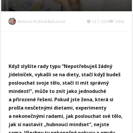
Barbora Wolfová Balcarová
13.7. 2024
1636x
Když slyšíte rady typu “Nepotřebuješ žádný
jídelníček, vykašli se na diety, stačí když budeš
poslouchat svoje tělo, stačí ti mít správný
mindest!”, může to znít jako jednoduché
a přirozené řešení. Pokud jste žena, která si
prošla nesčetnými dietami, experimenty
a nekonečnými radami, jak poslouchat své tělo,
jak si nastavit „hubnoucí mindset“, nejste
sama. Všechny ty nekonečné pokusy a omyly,