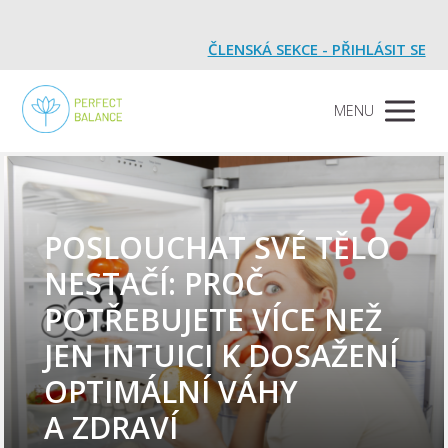
ČLENSKÁ SEKCE - PŘIHLÁSIT SE
MENU
POSLOUCHAT SVÉ TĚLO
NESTAČÍ: PROČ
POTŘEBUJETE VÍCE NEŽ
JEN INTUICI K DOSAŽENÍ
OPTIMÁLNÍ VÁHY
A ZDRAVÍ