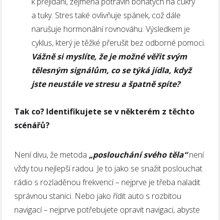
k přejídání, zejména potravin bohatých na cukry
a tuky. Stres také ovlivňuje spánek, což dále
narušuje hormonální rovnováhu. Výsledkem je
cyklus, který je těžké přerušit bez odborné pomoci.
Vážně si myslíte, že je možné věřit svým
tělesným signálům, co se týká jídla, když
jste neustále ve stresu a špatně spíte?
Tak co? Identifikujete se v některém z těchto
scénářů?
Není divu, že metoda
„poslouchání svého těla“
není
vždy tou nejlepší radou. Je to jako se snažit poslouchat
rádio s rozladěnou frekvencí – nejprve je třeba naladit
správnou stanici. Nebo jako řídit auto s rozbitou
navigací – nejprve potřebujete opravit navigaci, abyste