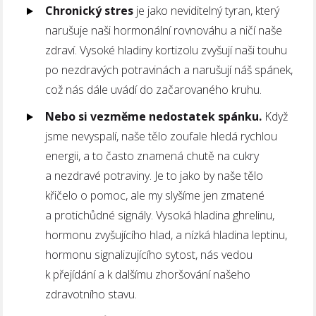
Chronický stres
je jako neviditelný tyran, který
narušuje naši hormonální rovnováhu a ničí naše
zdraví. Vysoké hladiny kortizolu zvyšují naši touhu
po nezdravých potravinách a narušují náš spánek,
což nás dále uvádí do začarovaného kruhu.
Nebo si vezměme nedostatek spánku.
Když
jsme nevyspalí, naše tělo zoufale hledá rychlou
energii, a to často znamená chutě na cukry
a nezdravé potraviny. Je to jako by naše tělo
křičelo o pomoc, ale my slyšíme jen zmatené
a protichůdné signály. Vysoká hladina ghrelinu,
hormonu zvyšujícího hlad, a nízká hladina leptinu,
hormonu signalizujícího sytost, nás vedou
k přejídání a k dalšímu zhoršování našeho
zdravotního stavu.