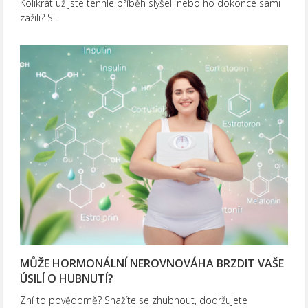
Kolikrát už jste tenhle příběh slyšeli nebo ho dokonce sami
zažili? S…
MŮŽE HORMONÁLNÍ NEROVNOVÁHA BRZDIT VAŠE
ÚSILÍ O HUBNUTÍ?
Zní to povědomě? Snažíte se zhubnout, dodržujete