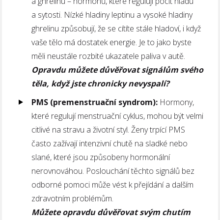
a ghrelinu – hormonů, které regulují pocit hladu
a sytosti. Nízké hladiny leptinu a vysoké hladiny
ghrelinu způsobují, že se cítíte stále hladoví, i když
vaše tělo má dostatek energie. Je to jako byste
měli neustále rozbité ukazatele paliva v autě.
Opravdu můžete důvěřovat signálům svého
těla, když jste chronicky nevyspalí?
PMS (premenstruační syndrom):
Hormony,
které regulují menstruační cyklus, mohou být velmi
citlivé na stravu a životní styl. Ženy trpící PMS
často zažívají intenzivní chutě na sladké nebo
slané, které jsou způsobeny hormonální
nerovnováhou. Poslouchání těchto signálů bez
odborné pomoci může vést k přejídání a dalším
zdravotním problémům.
Můžete opravdu důvěřovat svým chutím