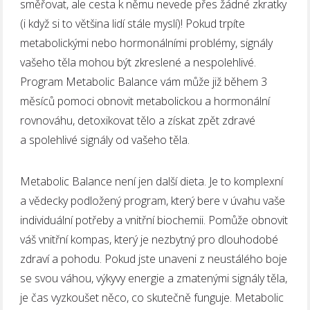
směřovat, ale cesta k němu nevede přes žádné zkratky
(i když si to většina lidí stále myslí)! Pokud trpíte
metabolickými nebo hormonálními problémy, signály
vašeho těla mohou být zkreslené a nespolehlivé.
Program Metabolic Balance vám může již během 3
měsíců pomoci obnovit metabolickou a hormonální
rovnováhu, detoxikovat tělo a získat zpět zdravé
a spolehlivé signály od vašeho těla.
Metabolic Balance není jen další dieta. Je to komplexní
a vědecky podložený program, který bere v úvahu vaše
individuální potřeby a vnitřní biochemii. Pomůže obnovit
váš vnitřní kompas, který je nezbytný pro dlouhodobé
zdraví a pohodu. Pokud jste unaveni z neustálého boje
se svou váhou, výkyvy energie a zmatenými signály těla,
je čas vyzkoušet něco, co skutečně funguje. Metabolic