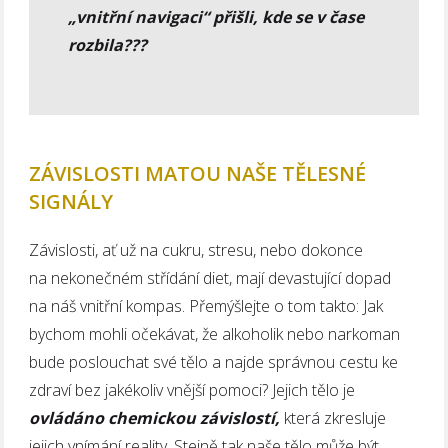
„vnitřní navigaci“ přišli, kde se v čase
rozbila???
ZÁVISLOSTI MATOU NAŠE TĚLESNÉ
SIGNÁLY
Závislosti, ať už na cukru, stresu, nebo dokonce
na nekonečném střídání diet, mají devastující dopad
na náš vnitřní kompas. Přemýšlejte o tom takto: Jak
bychom mohli očekávat, že alkoholik nebo narkoman
bude poslouchat své tělo a najde správnou cestu ke
zdraví bez jakékoliv vnější pomoci? Jejich tělo je
ovládáno chemickou závislostí,
která zkresluje
jejich vnímání reality. Stejně tak naše tělo může být