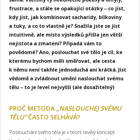
frustrace, a stále se opakující otázky – co jíst,
kdy jíst, jak kombinovat sacharidy, bílkoviny
a tuky, a co to vlastně je? Snažila jste se jíst
intuitivně, ale místo výsledků přišla jen větší
nejistota a zmatení? Připadá vám to
povědomé? Ano, poslouchat své tělo je cíl, ke
kterému bychom měli směřovat, ale cesta
k němu není takhle jednoduchá ani krátká. Jíst
vědomě a zvládnout umění naslouchat svému
tělu – to je level nejvyšší (ale dosažitelný)
PROČ METODA „
NASLOUCHEJ SVÉMU
TĚLU“
ČASTO SELHÁVÁ?
Poslouchání svého těla je v teorii skvělý koncept.