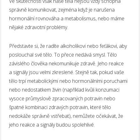
Ve skutečnosti však naše těla nejsou vždy schopna
správně komunikovat, zejména když je narušena
hormonální rovnováha a metabolismus, nebo máme
nějaké zdravotní problémy.
Představte si, že radíte alkoholikovi nebo feťákovi, aby
poslouchal své tělo. To přece nedává smysl. Tělo
závislého člověka nekomunikuje zdravě. Jeho reakce
a signály jsou velmi zkreslené. Stejně tak, pokud vaše
tělo trpí metabolickými nebo hormonálními poruchami
nebo nedostatkem živin (například kvůli konzumaci
vysoce průmyslově zpracovaných potravin nebo
špatné kombinaci zdravých potravin, které tělo
nedokáže správně vstřebat), nemůžete očekávat, že
jeho reakce a signály budou spolehlivé.