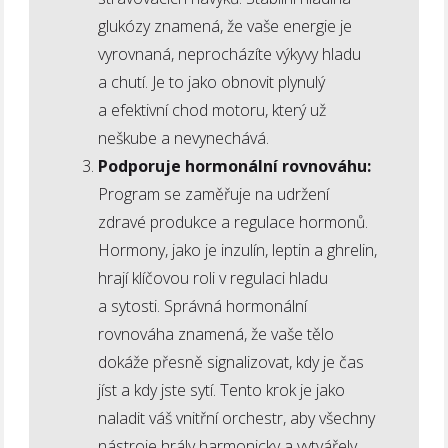
glukózy znamená, že vaše energie je
vyrovnaná, neprocházíte výkyvy hladu
a chutí. Je to jako obnovit plynulý
a efektivní chod motoru, který už
neškube a nevynechává.
Podporuje hormonální rovnováhu:
Program se zaměřuje na udržení
zdravé produkce a regulace hormonů.
Hormony, jako je inzulín, leptin a ghrelin,
hrají klíčovou roli v regulaci hladu
a sytosti. Správná hormonální
rovnováha znamená, že vaše tělo
dokáže přesně signalizovat, kdy je čas
jíst a kdy jste sytí. Tento krok je jako
naladit váš vnitřní orchestr, aby všechny
nástroje hrály harmonicky a vytvářely