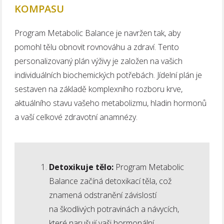
KOMPASU
Program Metabolic Balance je navržen tak, aby
pomohl tělu obnovit rovnováhu a zdraví. Tento
personalizovaný plán výživy je založen na vašich
individuálních biochemických potřebách. Jídelní plán je
sestaven na základě komplexního rozboru krve,
aktuálního stavu vašeho metabolizmu, hladin hormonů
a vaší celkové zdravotní anamnézy.
Detoxikuje tělo:
Program Metabolic
Balance začíná detoxikací těla, což
znamená odstranění závislostí
na škodlivých potravinách a návycích,
které narušují vaši hormonální