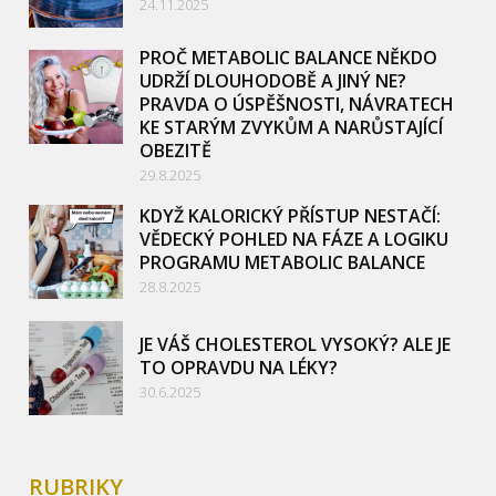
24.11.2025
PROČ METABOLIC BALANCE NĚKDO
UDRŽÍ DLOUHODOBĚ A JINÝ NE?
PRAVDA O ÚSPĚŠNOSTI, NÁVRATECH
KE STARÝM ZVYKŮM A NARŮSTAJÍCÍ
OBEZITĚ
29.8.2025
KDYŽ KALORICKÝ PŘÍSTUP NESTAČÍ:
VĚDECKÝ POHLED NA FÁZE A LOGIKU
PROGRAMU METABOLIC BALANCE
28.8.2025
JE VÁŠ CHOLESTEROL VYSOKÝ? ALE JE
TO OPRAVDU NA LÉKY?
30.6.2025
RUBRIKY