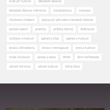
krize při hubnutí
Metabolic Balance
Metabolic Balance reference
metabolismus
motivace
Otužování chladem
postup při přerušení metabolic balance
počítání kalorií
proetiny
příběhy klientů
Reference
rozhovor o hubnutí
spánek a hlad
spánek a hubnutí
strava v klimakteriu
strava v menopauze
stres a hubnutí
trvale zhubnout
vánoce a dieta
WHM
Wim Hof Metoda
zdravé hormony
zdravé hubnutí
štítná žláza