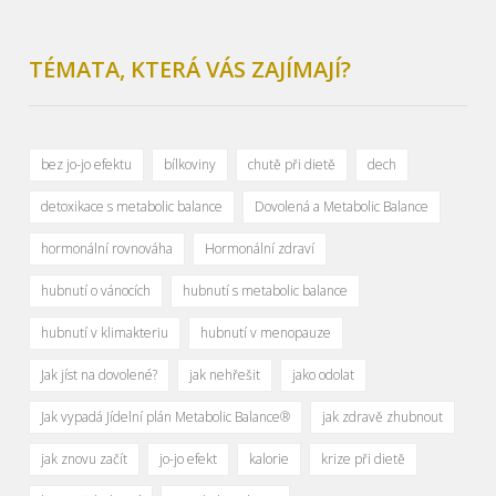
TÉMATA, KTERÁ VÁS ZAJÍMAJÍ?
bez jo-jo efektu
bílkoviny
chutě při dietě
dech
detoxikace s metabolic balance
Dovolená a Metabolic Balance
hormonální rovnováha
Hormonální zdraví
hubnutí o vánocích
hubnutí s metabolic balance
hubnutí v klimakteriu
hubnutí v menopauze
Jak jíst na dovolené?
jak nehřešit
jako odolat
Jak vypadá Jídelní plán Metabolic Balance®
jak zdravě zhubnout
jak znovu začít
jo-jo efekt
kalorie
krize při dietě