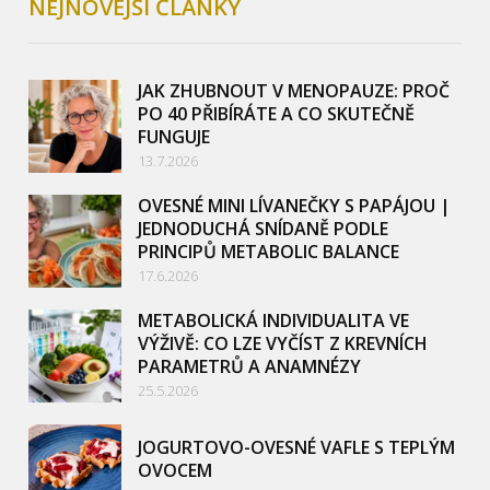
NEJNOVĚJŠÍ ČLÁNKY
JAK ZHUBNOUT V MENOPAUZE: PROČ
PO 40 PŘIBÍRÁTE A CO SKUTEČNĚ
FUNGUJE
13.7.2026
OVESNÉ MINI LÍVANEČKY S PAPÁJOU |
JEDNODUCHÁ SNÍDANĚ PODLE
PRINCIPŮ METABOLIC BALANCE
17.6.2026
METABOLICKÁ INDIVIDUALITA VE
VÝŽIVĚ: CO LZE VYČÍST Z KREVNÍCH
PARAMETRŮ A ANAMNÉZY
25.5.2026
JOGURTOVO-OVESNÉ VAFLE S TEPLÝM
OVOCEM