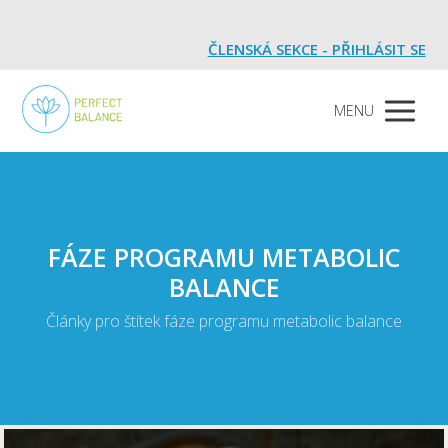
ČLENSKÁ SEKCE - PŘIHLÁSIT SE
MENU
FÁZE PROGRAMU METABOLIC
BALANCE
Články pro štítek fáze programu metabolic balance