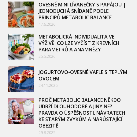
OVESNÉ MINI LÍVANEČKY S PAPÁJOU |
JEDNODUCHÁ SNÍDANĚ PODLE
PRINCIPŮ METABOLIC BALANCE
17.6.2026
METABOLICKÁ INDIVIDUALITA VE
VÝŽIVĚ: CO LZE VYČÍST Z KREVNÍCH
PARAMETRŮ A ANAMNÉZY
25.5.2026
JOGURTOVO-OVESNÉ VAFLE S TEPLÝM
OVOCEM
24.11.2025
PROČ METABOLIC BALANCE NĚKDO
UDRŽÍ DLOUHODOBĚ A JINÝ NE?
PRAVDA O ÚSPĚŠNOSTI, NÁVRATECH
KE STARÝM ZVYKŮM A NARŮSTAJÍCÍ
OBEZITĚ
29.8.2025