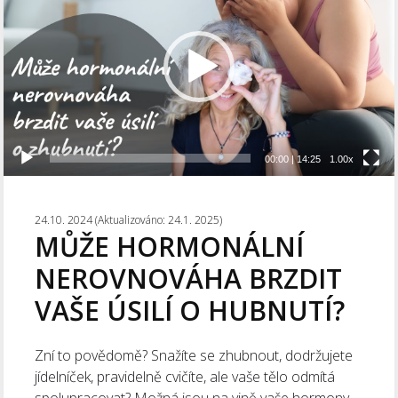
00:00
|
14:25
1.00x
24.10. 2024 (Aktualizováno: 24.1. 2025)
MŮŽE HORMONÁLNÍ
NEROVNOVÁHA BRZDIT
VAŠE ÚSILÍ O HUBNUTÍ?
Zní to povědomě? Snažíte se zhubnout, dodržujete
jídelníček, pravidelně cvičíte, ale vaše tělo odmítá