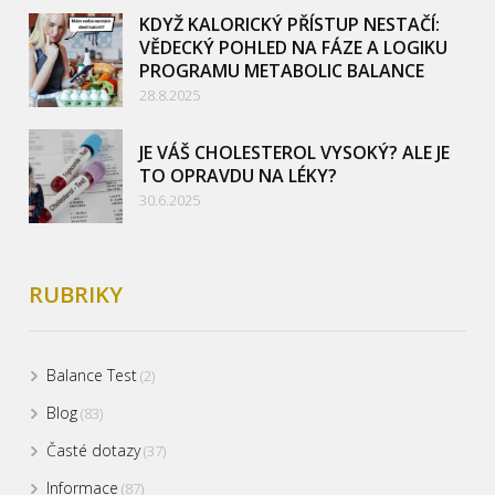
KDYŽ KALORICKÝ PŘÍSTUP NESTAČÍ:
VĚDECKÝ POHLED NA FÁZE A LOGIKU
PROGRAMU METABOLIC BALANCE
28.8.2025
JE VÁŠ CHOLESTEROL VYSOKÝ? ALE JE
TO OPRAVDU NA LÉKY?
30.6.2025
RUBRIKY
Balance Test
(2)
Blog
(83)
Časté dotazy
(37)
Informace
(87)