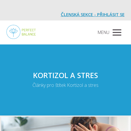
ČLENSKÁ SEKCE - PŘIHLÁSIT SE
MENU
KORTIZOL A STRES
Články pro štítek Kortizol a stres
Video
přehrávač