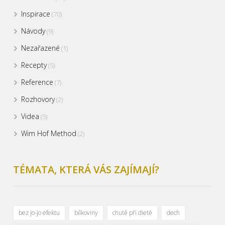
Inspirace
(70)
Návody
(9)
Nezařazené
(1)
Recepty
(5)
Reference
(7)
Rozhovory
(2)
Videa
(5)
Wim Hof Method
(2)
TÉMATA, KTERÁ VÁS ZAJÍMAJÍ?
bez jo-jo efektu
bílkoviny
chutě při dietě
dech