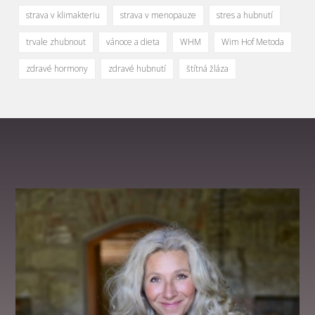
strava v klimakteriu
strava v menopauze
stres a hubnutí
trvale zhubnout
vánoce a dieta
WHM
Wim Hof Metoda
zdravé hormony
zdravé hubnutí
štítná žláza