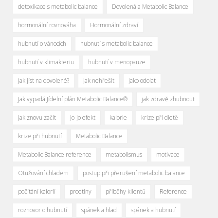
detoxikace s metabolic balance
Dovolená a Metabolic Balance
hormonální rovnováha
Hormonální zdraví
hubnutí o vánocích
hubnutí s metabolic balance
hubnutí v klimakteriu
hubnutí v menopauze
Jak jíst na dovolené?
jak nehřešit
jako odolat
Jak vypadá Jídelní plán Metabolic Balance®
jak zdravě zhubnout
jak znovu začít
jo-jo efekt
kalorie
krize při dietě
krize při hubnutí
Metabolic Balance
Metabolic Balance reference
metabolismus
motivace
Otužování chladem
postup při přerušení metabolic balance
počítání kalorií
proetiny
příběhy klientů
Reference
rozhovor o hubnutí
spánek a hlad
spánek a hubnutí