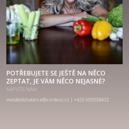
POTŘEBUJETE SE JEŠTĚ NA NĚCO
ZEPTAT, JE VÁM NĚCO NEJASNÉ?
NAPIŠTE NÁM
metabolicbalance@cordeus.cz | +420 605058432