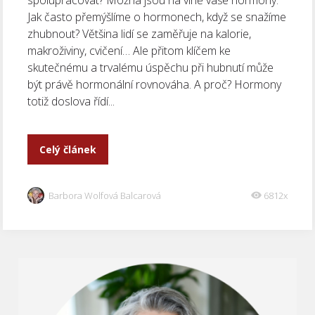
spolupracovat? Možná jsou na vině vaše hormony.
Jak často přemýšlíme o hormonech, když se snažíme
zhubnout? Většina lidí se zaměřuje na kalorie,
makroživiny, cvičení… Ale přitom klíčem ke
skutečnému a trvalému úspěchu při hubnutí může
být právě hormonální rovnováha. A proč? Hormony
totiž doslova řídí...
Celý článek
Barbora Wolfová Balcarová
6812x