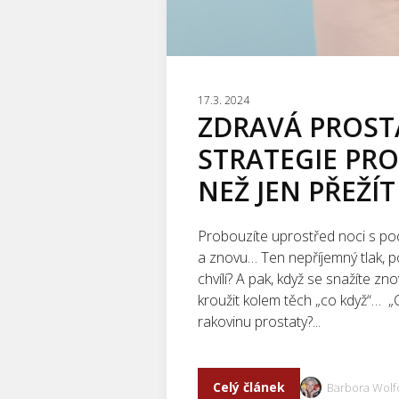
17.3. 2024
ZDRAVÁ PROST
STRATEGIE PRO 
NEŽ JEN PŘEŽÍT
Probouzíte uprostřed noci s poc
a znovu… Ten nepříjemný tlak, pot
chvílí? A pak, když se snažíte z
kroužit kolem těch „co když“… 
rakovinu prostaty?...
Celý článek
Barbora Wolf