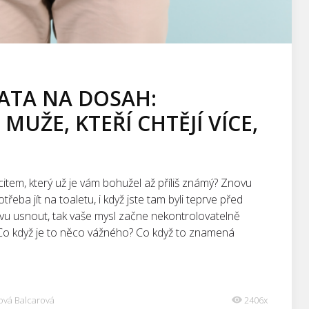
ATA NA DOSAH:
MUŽE, KTEŘÍ CHTĚJÍ VÍCE,
item, který už je vám bohužel až příliš známý? Znovu
řeba jít na toaletu, i když jste tam byli teprve před
novu usnout, tak vaše mysl začne nekontrolovatelně
„Co když je to něco vážného? Co když to znamená
ová Balcarová
2406x