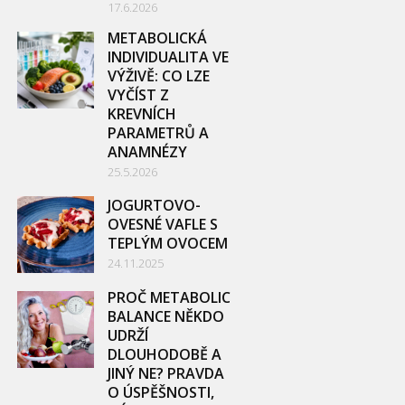
17.6.2026
METABOLICKÁ
INDIVIDUALITA VE
VÝŽIVĚ: CO LZE
VYČÍST Z
KREVNÍCH
PARAMETRŮ A
ANAMNÉZY
25.5.2026
JOGURTOVO-
OVESNÉ VAFLE S
TEPLÝM OVOCEM
24.11.2025
PROČ METABOLIC
BALANCE NĚKDO
UDRŽÍ
DLOUHODOBĚ A
JINÝ NE? PRAVDA
O ÚSPĚŠNOSTI,